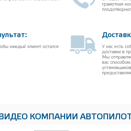
грамотная ко
плодотворног
зультат:
Доставк
тобы каждый клиент остался
У нас есть с
!
доставки в 
Мы отправля
вас способом
установщиков
предоставляя
ВИДЕО КОМПАНИИ АВТОПИЛО