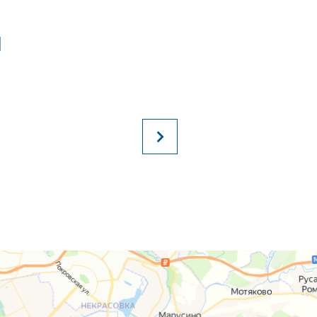
Й
КОЛЕСНИЧЕНКО АЛЕКСАНДР
Всем добрый вечер! Получил чехлы экокожа-ро
хетчбек!Качество на высоте!Грамотные и отзы
Советую всем.После установки скину фото