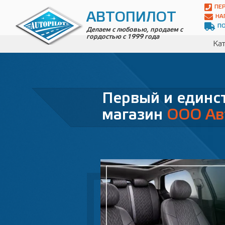
Автопилот
ПЕ
Контакты:
АВТОПИЛОТ
НА
Адрес:
П
ул.
Делаем с любовью, продаем с
гордостью с 1999 года
Чагинская
Кат
4,
стр.
2
109380
,
Телефон:
8(800)
Первый и един
700-
19-
магазин
ООО Ав
02
,
Телефон:
+7
(495)
989-
70-
31
,
Электронная
почта:
info@avtopilot1.ru