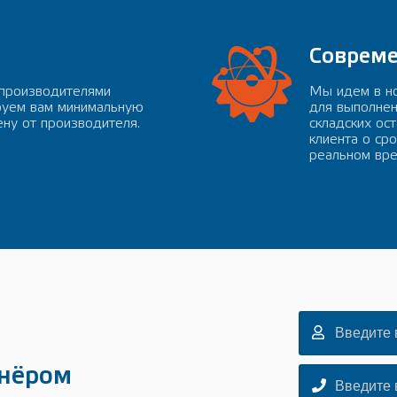
Совреме
 производителями
Мы идем в но
руем вам минимальную
для выполнени
ну от производителя.
складских ос
клиента о сро
реальном вре
тнёром