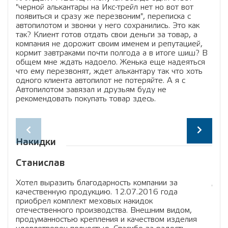
"черной алькантары на Икс-трейл нет но вот вот
появиться и сразу же перезвоним", переписка с
автопилотом и звонки у него сохранились. Это как
так? Клиент готов отдать свои деньги за товар, а
компания не дорожит своим именем и репутацией,
кормит завтраками почти полгода а в итоге шиш? В
общем мне ждать надоело. Женька еще надеяться
что ему перезвонят, ждет алькантару так что хоть
одного клиента автопилот не потеряйте. А я с
Автопилотом завязал и друзьям буду не
рекомендовать покупать товар здесь.
Накидки
Станислав
Ив
Хотел выразить благодарность компании за
Доб
качественную продукцию. 12.07.2016 года
а та
приобрел комплект меховых накидок
отзы
отечественного производства. Внешним видом,
мал
продуманностью крепления и качеством изделия
мага