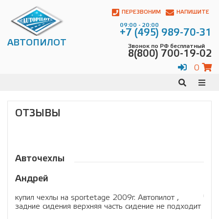
Автопилот
Контакты:
ПЕРЕЗВОНИМ
НАПИШИТЕ
Адрес:
09:00 - 20:00
ул.
+7 (495) 989-70-31
Чагинская
АВТОПИЛОТ
Звонок по РФ бесплатный
4,
8(800) 700-19-02
стр.
2
0
109380
,
Телефон:
8(800)
700-
19-
ОТЗЫВЫ
02
,
Телефон:
+7
(495)
989-
70-
Авточехлы
31
,
Электронная
Андрей
Ва
почта:
info@avtopilot1.ru
купил чехлы на sportetage 2009г. Автопилот ,
Чех
задние сидения верхняя часть сидение не подходит
есть
год