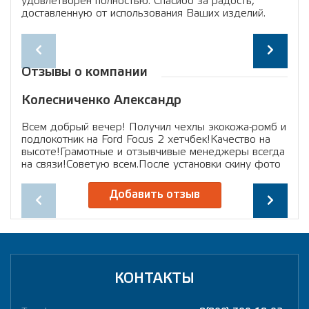
удовлетворен полностью. Спасибо за радость,
факт
доставленную от использования Ваших изделий.
акс
сиде
кол
кар
шку
Отзывы о компании
нак
коро
Колесниченко Александр
Вл
шт. 
зак
изме
Всем добрый вечер! Получил чехлы экокожа-ромб и
Огр
день
подлокотник на Ford Focus 2 хетчбек!Качество на
прия
вро
высоте!Грамотные и отзывчивые менеджеры всегда
запл
дос
на связи!Советую всем.После установки скину фото
650
нес
Добавить отзыв
зак
факт
Упак
нак
"че
отл
подо
КОНТАКТЫ
уни
обош