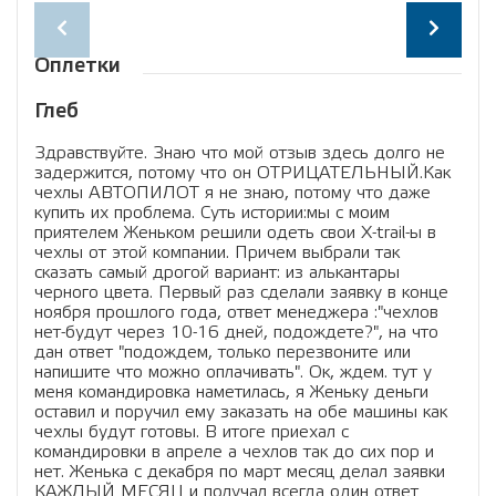
про
поку
жаб
Оплетки
Глеб
Сер
Здравствуйте. Знаю что мой отзыв здесь долго не
Здра
задержится, потому что он ОТРИЦАТЕЛЬНЫЙ.Как
шну
чехлы АВТОПИЛОТ я не знаю, потому что даже
поня
купить их проблема. Суть истории:мы с моим
раз
приятелем Женьком решили одеть свои X-trail-ы в
рис
чехлы от этой компании. Причем выбрали так
хор
сказать самый дрогой вариант: из алькантары
черного цвета. Первый раз сделали заявку в конце
ноября прошлого года, ответ менеджера :"чехлов
нет-будут через 10-16 дней, подождете?", на что
дан ответ "подождем, только перезвоните или
напишите что можно оплачивать". Ок, ждем. тут у
меня командировка наметилась, я Женьку деньги
оставил и поручил ему заказать на обе машины как
чехлы будут готовы. В итоге приехал с
командировки в апреле а чехлов так до сих пор и
нет. Женька с декабря по март месяц делал заявки
КАЖДЫЙ МЕСЯЦ и получал всегда один ответ