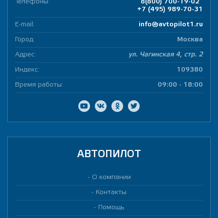
чехл
Телефоны:
8(800) 700-19-02
+7 (495) 989-70-31
реал
дов
E-mail:
info@avtopilot1.ru
неи
раз
Город:
Москва
чех
приш
Адрес:
ул. Чагинская 4, стр. 2
рас
Индекс:
109380
пре
с з
Время работы:
09:00 - 18:00
сос
ровн
Авто
пла
про
стор
что 
опя
АВТОПИЛОТ
гру
и за
раб
О компании
не з
Контакты
дан
неко
Помощь
тако