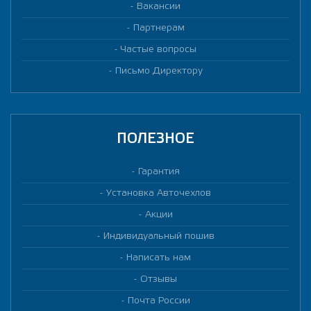
усп
Вакансии
нор
Партнерам
из 
раз
Частые вопросы
пла
сай
Письмо Директору
грав
кро
раз
раду
сидя
ПОЛЕЗНОЕ
пер
Гарантия
Установка Авточехлов
Акции
Индивидуальный пошив
Написать нам
Отзывы
Почта России