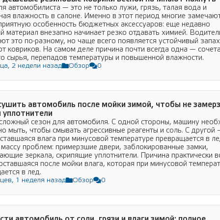
ля автомобилиста — это не только лужи, грязь, талая вода и
ная влажность в салоне. Именно в этот период многие замечаю
приятную особенность бюджетных аксессуаров: еще недавно
й материал внезапно начинает резко отдавать химией. Водител
ют это по-разному, но чаще всего появляется устойчивый запах
от ковриков. На самом деле причина почти всегда одна — сочет
о сырья, перепадов температуры и повышенной влажности.
ца, 2 недели назад
Обзор
0
сушить автомобиль после мойки зимой, чтобы не замер
и уплотнители
сложный сезон для автомобиля. С одной стороны, машину нео
но мыть, чтобы смывать агрессивные реагенты и соль. С другой 
ставшаяся влага при минусовой температуре превращается в ле
 массу проблем: примерзшие двери, заблокированные замки,
ающие зеркала, скрипящие уплотнители. Причина практически в
оставшаяся после мойки влага, которая при минусовой темпера
ается в лед.
цев, 1 неделя назад
Обзор
0
сти автомобиль от соли, грязи и влаги зимой: полное