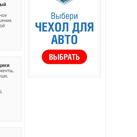
ный
ное
шения.
ной
щики
менты,
ещи,
м
д