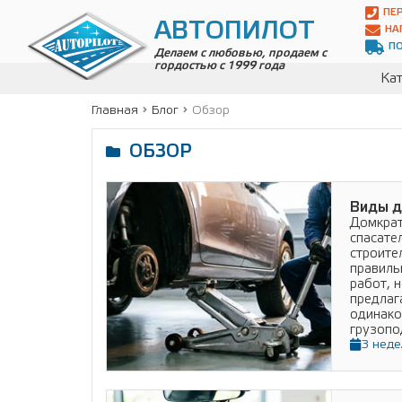
Автопилот
ПЕ
Контакты:
АВТОПИЛОТ
НА
Адрес:
П
ул.
Делаем с любовью, продаем с
гордостью с 1999 года
Чагинская
Кат
4,
стр.
Главная
Блог
Обзор
2
109380
ОБЗОР
,
Телефон:
8(800)
700-
Подробнее
19-
Виды д
02
,
Домкрат
Телефон:
+7
спасате
(495)
строите
989-
правиль
70-
работ, 
31
,
предлаг
Электронная
одинако
почта:
грузопо
info@avtopilot1.ru
3 неде
Подробнее