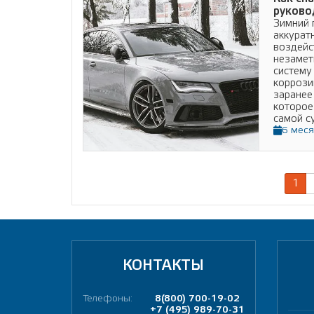
руково
Зимний 
аккурат
воздейс
незамет
систему
коррози
заранее
которое
самой с
6 меся
1
КОНТАКТЫ
Телефоны:
8(800) 700-19-02
+7 (495) 989-70-31