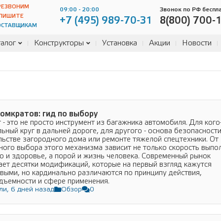
РЕЗВОНИМ
09:00 - 20:00
Звонок по РФ беспл
ПИШИТЕ
+7 (495) 989-70-31
8(800) 700-
ОСТАВЩИКАМ
алог
Конструкторы
Установка
Акции
Новости
омкратов: гид по выбору
 - это не просто инструмент из багажника автомобиля. Для кого
льный круг в дальней дороге, для другого - основа безопасности
льстве загородного дома или ремонте тяжелой спецтехники. От
ного выбора этого механизма зависит не только скорость выпо
но и здоровье, а порой и жизнь человека. Современный рынок
ает десятки модификаций, которые на первый взгляд кажутся
выми, но кардинально различаются по принципу действия,
дъемности и сфере применения.
ли, 6 дней назад
Обзор
0