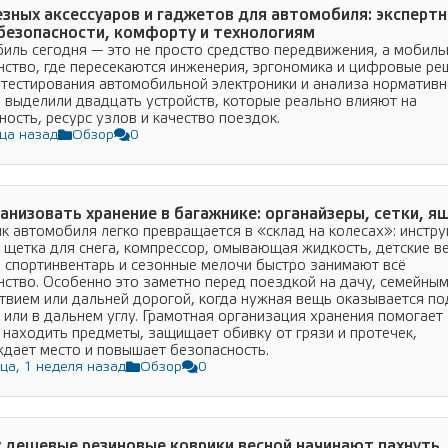
езных аксессуаров и гаджетов для автомобиля: эксперт
 безопасности, комфорту и технологиям
иль сегодня — это не просто средство передвижения, а мобиль
нство, где пересекаются инженерия, эргономика и цифровые ре
 тестирования автомобильной электроники и анализа норматив
 выделили двадцать устройств, которые реально влияют на
ность, ресурс узлов и качество поездок.
ца назад
Обзор
0
ганизовать хранение в багажнике: органайзеры, сетки, я
к автомобиля легко превращается в «склад на колесах»: инстру
, щетка для снега, компрессор, омывающая жидкость, детские в
, спортинвентарь и сезонные мелочи быстро занимают всё
нство. Особенно это заметно перед поездкой на дачу, семейны
твием или дальней дорогой, когда нужная вещь оказывается по
 или в дальнем углу. Грамотная организация хранения помогает
 находить предметы, защищает обивку от грязи и протечек,
дает место и повышает безопасность.
ца, 1 неделя назад
Обзор
0
 дешевые резиновые коврики весной начинают пахнуть