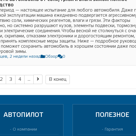
дство
период — настоящее испытание для любого автомобиля. Даже 
ной эксплуатации машина ежедневно подвергается агрессивном
твию соли, химических реагентов, влаги и грязи. Эти факторы
но, но системно разрушают кузов, элементы подвески, тормоз
 и электрические соединения. Чтобы весной не столкнуться с оч
и, скрипами, отказами электроники и дорогостоящим ремонтом,
 принять комплексные меры защиты. Ниже — подробное руково
 поможет сохранить автомобиль в хорошем состоянии даже по
уровой зимы.
цев, 2 недели назад
Обзор
0
2
3
4
...
В конец
АВТОПИЛОТ
ПОЛЕЗНОЕ
О компании
Гарантия