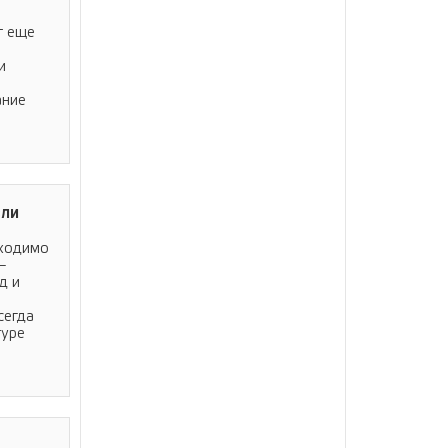
т еще
и
ание
зли
бходимо
—
д и
сегда
туре