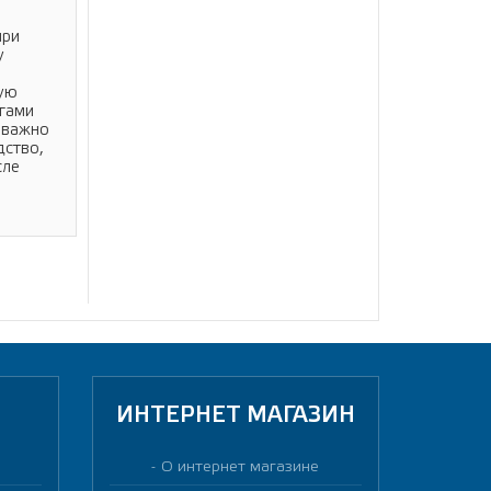
при
у
ную
агами
 важно
дство,
сле
ИНТЕРНЕТ МАГАЗИН
О интернет магазине