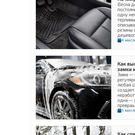
Весна д
постоян
одну не
терпимы
описыва
резины 
дешевог
4 меся
Подробнее
Как вы
замки 
Зима — 
регуляр
любая о
создает
неработ
одна — 
превращ
5 меся
Подробнее
Как спа