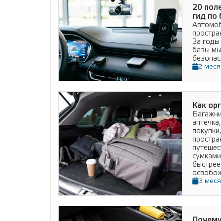
20 пол
гид по
Автомоб
простра
За годы
базы мы
безопас
2 меся
Подробнее
Как ор
Багажни
аптечка
покупки
простра
путешес
сумками
быстрее
освобож
3 меся
Подробнее
Почему