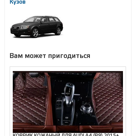
Кузов
Вам может пригодиться
КОВРИК КОЖАНЫЙ ДЛЯ AUDI A4 (B9) 2015+
К