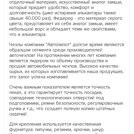
отделочный материал, искусственный аналог замши,
который придает удобство, комфорт и
долговечность (цикл истирания алькантары также
свыше 40.000 раз). Федерер - это материал серого
цвета, представляет из себя аналог замши, имеет
небольшой ворс и обладает теми же свойствами,
что и алькантара.
Чехлы компании "Автопилот" долгое время являются
образцом сегмента среди производителей
авточехлов! На протяжении многих лет компания
является лидером по объему производства и
продаж автомобильных чехлов. Высокое качество
сырья, из которых изготавливается наша продукция,
это залог успеха компании!
Очень важным показателем является точность
лекал, а это гарантирует точность посадки,
совпадение технологических отверстий под
подголовники, ремни безопасности, регулировочные
ручки и т.д., что создает полную копию штатных
сидений.
Для крепления используется качественная
фурнитура: липучки, резинки, крючки, шнур.