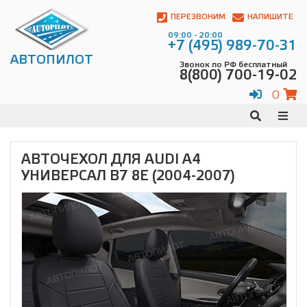
Автопилот
Контакты:
ПЕРЕЗВОНИМ
НАПИШИТЕ
Адрес:
09:00 - 20:00
ул.
+7 (495) 989-70-31
Чагинская
АВТОПИЛОТ
Звонок по РФ бесплатный
4,
8(800) 700-19-02
стр.
2
0
109380
,
Телефон:
8(800)
700-
19-
АВТОЧЕХОЛ ДЛЯ AUDI A4
02
,
УНИВЕРСАЛ B7 8E (2004-2007)
Телефон:
+7
(495)
989-
70-
31
,
Электронная
почта:
info@avtopilot1.ru