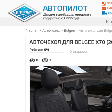
Автопилот
ПЕ
Контакты:
АВТОПИЛОТ
НА
Адрес:
П
ул.
Делаем с любовью, продаем с
гордостью с 1999 года
Чагинская
Кат
4,
стр.
Главная
Авточехлы
Belgee
Авточехол для Belg
2
109380
,
АВТОЧЕХОЛ ДЛЯ BELGEE X70 (2
Телефон:
8(800)
Рейтинг 0%
700-
0 отзывов
19-
02
,
8
3
Телефон:
+7
(495)
989-
70-
31
,
Электронная
почта:
info@avtopilot1.ru