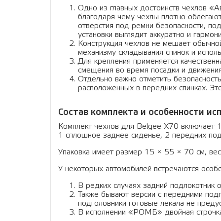
Одно из главных достоинств чехлов «А
благодаря чему чехлы плотно облегают 
отверстия под ремни безопасности, по
установки выглядит аккуратно и гармони
Конструкция чехлов не мешает обычной
механизму складывания спинок и испол
Для крепления применяется качественн
смещения во время посадки и движения
Отдельно важно отметить безопасность
расположенных в передних спинках. 
Состав комплекта и особенности ис
Комплект чехлов для Belgee X70 включает 1
1 сплошное заднее сиденье, 2 передних подг
Упаковка имеет размер 15 × 55 × 70 см, вес 
У некоторых автомобилей встречаются особе
В редких случаях задний подлокотник о
Также бывают версии с передними подг
подголовники готовые лекала не преду
В исполнении «РОМБ» двойная строчка 