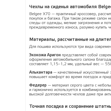
Чехлы на сиденья автомобиля Belge
Belgee X70 — практичный кроссовер, рассчи
покупок и багажа. При таком режиме салон н
следы от одежды, мелкие загрязнения и поте
преждевременного износа, разумно купить ч
Материалы, рассчитанные на длите
Для пошива используются три вида современ
Экокожа Аригон
представляет собой соврем
оформления автомобильного салона благодар
составляет 1,15–1,2 мм, удельный вес — 550 
Алькантара
— качественный искусственный 
повышает комфорт во время поездок и прид
Федерер
— материал серого цвета с небольш
и гармонично используется в комбинированны
высокой долговечности чехлов даже при акти
Точная посадка и сохранение штатн