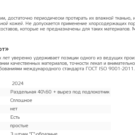
ии, достаточно периодически протирать их влажной тканью, 
ьной кожей. Не допускается применение хлорсодержащих по
оставов, которые не предназначены для таких материалов. М
от»
х лет уверенно удерживает позиции одного из ведущих прои
нии качественных материалов, точности лекал и внимательно
ребованиями международного стандарта ГОСТ ISO 9001-2011.
2024
Раздельная 40\60 + вырез под подлокотник
Сплошное
нет
Есть
простые
3 штуки "Г"-образные