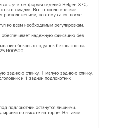
ется с учетом формы сидений Belgee X70,
ются в складки. Все технологические
м расположением, поэтому салон после
ступ ко всем необходимым регулировкам,
ема обеспечивает надежную фиксацию без
атыванию боковых подушек безопасности,
Т25.Н00520.
шую заднюю спинку, 1 малую заднюю спинку,
головник и 1 задний подлокотник.
 под подлокотник останутся лишними.
лировки по высоте на торце. На такие