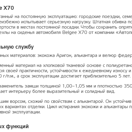
e X70
танный на постоянную эксплуатацию: городские поездки, се
еизбежно испытывает серьезную нагрузку. Штатная обивка по
ртости в местах постоянной посадки. Чтобы сохранить опрят
ехлы на сиденья автомобиля Belgee X70 от компании «Автоп
льную службу
ных материалов: экокожа Аригон, алькантара и велюр федер
енный материал на хлопковой тканевой основе с полиуретан
я своей практичности, устойчивости к ежедневному износу и
г/п.м., а срок эксплуатации достигает приблизительно 5 лет.
заменитель замши толщиной 1,00–1,05 мм и плотностью 350 
ает интерьеру более выразительный и солидный вид.
им ворсом, схожий по свойствам с алькантарой. Он устойчив
х вариантах отделки. Цикл истирания экокожи и алькантары 
вной эксплуатации.
ых функций