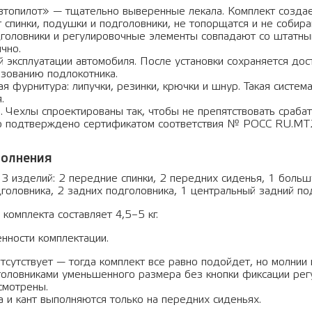
втопилот» — тщательно выверенные лекала. Комплект созда
спинки, подушки и подголовники, не топорщатся и не собира
дголовники и регулировочные элементы совпадают со штатны
чно.
 эксплуатации автомобиля. После установки сохраняется до
ьзованию подлокотника.
ая фурнитура: липучки, резинки, крючки и шнур. Такая сист
.
. Чехлы спроектированы так, чтобы не препятствовать сраб
Это подтверждено сертификатом соответствия № РОСС RU.М
полнения
3 изделий: 2 передние спинки, 2 передних сиденья, 1 боль
оловника, 2 задних подголовника, 1 центральный задний под
комплекта составляет 4,5–5 кг.
нности комплектации.
тсутствует — тогда комплект все равно подойдет, но молнии
оловниками уменьшенного размера без кнопки фиксации регу
смотрены.
и кант выполняются только на передних сиденьях.