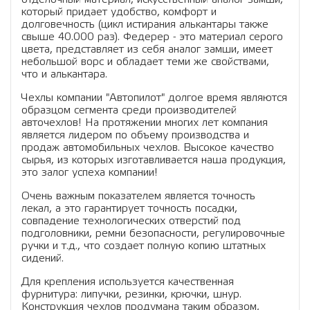
который придает удобство, комфорт и
долговечность (цикл истирания алькантары также
свыше 40.000 раз). Федерер - это материал серого
цвета, представляет из себя аналог замши, имеет
небольшой ворс и обладает теми же свойствами,
что и алькантара.
Чехлы компании "Автопилот" долгое время являются
образцом сегмента среди производителей
авточехлов! На протяжении многих лет компания
является лидером по объему производства и
продаж автомобильных чехлов. Высокое качество
сырья, из которых изготавливается наша продукция,
это залог успеха компании!
Очень важным показателем является точность
лекал, а это гарантирует точность посадки,
совпадение технологических отверстий под
подголовники, ремни безопасности, регулировочные
ручки и т.д., что создает полную копию штатных
сидений.
Для крепления используется качественная
фурнитура: липучки, резинки, крючки, шнур.
Конструкция чехлов продумана таким образом,