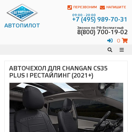
Автопилот
Контакты:
ПЕРЕЗВОНИМ
НАПИШИТЕ
Адрес:
09:00 - 20:00
ул.
+7 (495) 989-70-31
Чагинская
АВТОПИЛОТ
Звонок по РФ бесплатный
4,
8(800) 700-19-02
стр.
2
0
109380
,
Телефон:
8(800)
700-
19-
АВТОЧЕХОЛ ДЛЯ CHANGAN CS35
02
,
PLUS I РЕСТАЙЛИНГ (2021+)
Телефон:
+7
(495)
989-
70-
31
,
Электронная
почта:
info@avtopilot1.ru