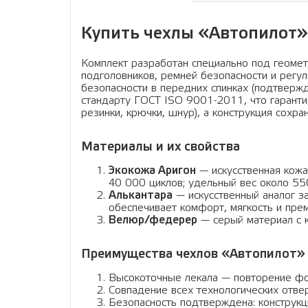
Купить чехлы «Автопилот» 
Комплект разработан специально под геомет
подголовников, ремней безопасности и регу
безопасности в передних спинках (подтвер
стандарту ГОСТ ISO 9001-2011, что гаранти
резинки, крючки, шнур), а конструкция сохр
Материалы и их свойства
Экокожа Аригон
— искусственная кожа
40 000 циклов; удельный вес около 550
Алькантара
— искусственный аналог з
обеспечивает комфорт, мягкость и пре
Велюр/федерер
— серый материал с к
Преимущества чехлов «Автопилот»
Высокоточные лекала — повторение фо
Совпадение всех технологических отвер
Безопасность подтверждена: конструк