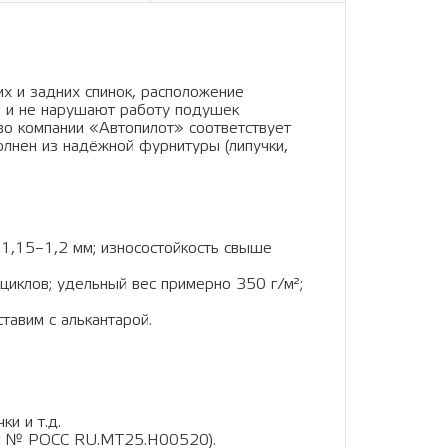
х и задних спинок, расположение
к, и не нарушают работу подушек
о компании «Автопилот» соответствует
олнен из надёжной фурнитуры (липучки,
 1,15–1,2 мм; износостойкость свыше
циклов; удельный вес примерно 350 г/м²;
тавим с алькантарой.
и и т.д.
кат № РОСС RU.МТ25.Н00520).