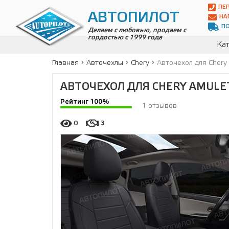
Автопилот
ПЕ
Контакты:
АВТОПИЛОТ
НА
Адрес:
П
ул.
Делаем с любовью, продаем с
гордостью с 1999 года
Чагинская
Кат
4,
стр.
Главная
Авточехлы
Chery
Авточехол для Chery
2
109380
,
АВТОЧЕХОЛ ДЛЯ CHERY AMULE
Телефон:
8(800)
Рейтинг 100%
700-
1 отзывов
19-
02
,
0
3
Телефон:
+7
(495)
989-
70-
31
,
Электронная
почта:
info@avtopilot1.ru