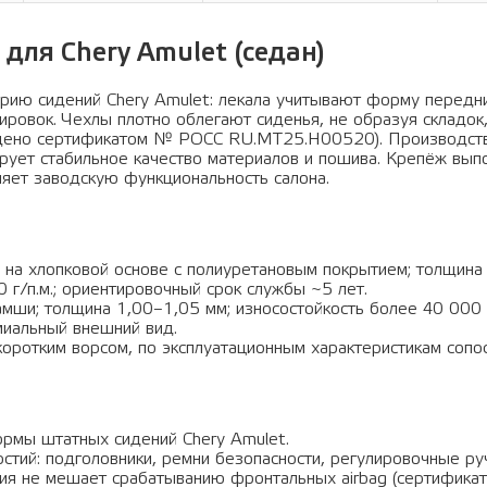
для Chery Amulet (седан)
рию сидений Chery Amulet: лекала учитывают форму передни
лировок. Чехлы плотно облегают сиденья, не образуя складо
ждено сертификатом № РОСС RU.МТ25.Н00520). Производств
рует стабильное качество материалов и пошива. Крепёж вып
аняет заводскую функциональность салона.
 на хлопковой основе с полиуретановым покрытием; толщина
 г/п.м.; ориентировочный срок службы ~5 лет.
амши; толщина 1,00–1,05 мм; износостойкость более 40 000 
миальный внешний вид.
оротким ворсом, по эксплуатационным характеристикам сопос
рмы штатных сидений Chery Amulet.
стий: подголовники, ремни безопасности, регулировочные ручк
ция не мешает срабатыванию фронтальных airbag (сертифи