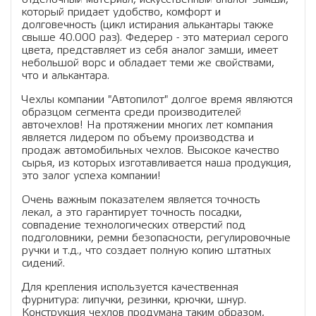
который придает удобство, комфорт и
долговечность (цикл истирания алькантары также
свыше 40.000 раз). Федерер - это материал серого
цвета, представляет из себя аналог замши, имеет
небольшой ворс и обладает теми же свойствами,
что и алькантара.
Чехлы компании "Автопилот" долгое время являются
образцом сегмента среди производителей
авточехлов! На протяжении многих лет компания
является лидером по объему производства и
продаж автомобильных чехлов. Высокое качество
сырья, из которых изготавливается наша продукция,
это залог успеха компании!
Очень важным показателем является точность
лекал, а это гарантирует точность посадки,
совпадение технологических отверстий под
подголовники, ремни безопасности, регулировочные
ручки и т.д., что создает полную копию штатных
сидений.
Для крепления используется качественная
фурнитура: липучки, резинки, крючки, шнур.
Конструкция чехлов продумана таким образом,