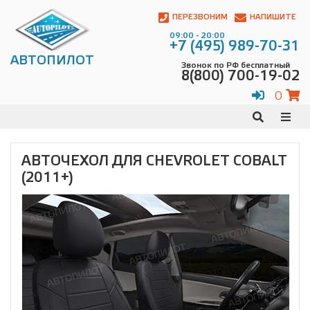
Автопилот
Контакты:
ПЕРЕЗВОНИМ
НАПИШИТЕ
Адрес:
09:00 - 20:00
ул.
+7 (495) 989-70-31
Чагинская
АВТОПИЛОТ
Звонок по РФ бесплатный
4,
8(800) 700-19-02
стр.
2
0
109380
,
Телефон:
8(800)
700-
19-
АВТОЧЕХОЛ ДЛЯ CHEVROLET COBALT
02
,
(2011+)
Телефон:
+7
(495)
989-
70-
31
,
Электронная
почта:
info@avtopilot1.ru