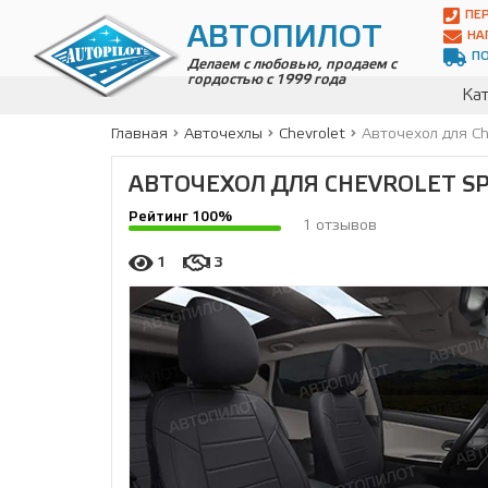
Автопилот
ПЕ
Контакты:
АВТОПИЛОТ
НА
Адрес:
П
ул.
Делаем с любовью, продаем с
гордостью с 1999 года
Чагинская
Кат
4,
стр.
Главная
Авточехлы
Chevrolet
Авточехол для Che
2
109380
,
АВТОЧЕХОЛ ДЛЯ CHEVROLET SPAR
Телефон:
8(800)
Рейтинг 100%
700-
1 отзывов
19-
02
,
1
3
Телефон:
+7
(495)
989-
70-
31
,
Электронная
почта:
info@avtopilot1.ru