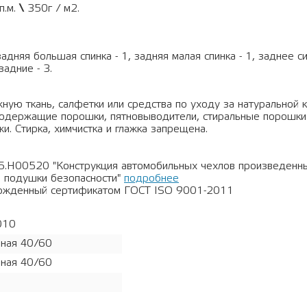
п.м.
\
350г / м2.
задняя большая спинка - 1, задняя малая спинка - 1, заднее 
задние - 3.
ную ткань, салфетки или средства по уходу за натуральной 
рсодержащие порошки, пятновыводители, стиральные порошки
и. Стирка, химчистка и глажка запрещена.
5.Н00520 "Конструкция автомобильных чехлов произведен
 подушки безопасности"
подробнее
ержденный сертификатом ГОСТ ISO 9001-2011
010
ная 40/60
ная 40/60