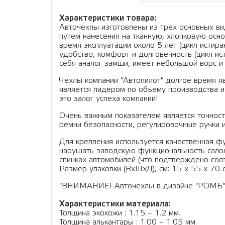
Характеристики товара:
Авточехлы изготовлены из трех основных вид
путем нанесения на тканную, хлопковую осно
время эксплуатации около 5 лет (цикл истир
удобство, комфорт и долговечность (цикл ис
себя аналог замши, имеет небольшой ворс и 
Чехлы компании "Автопилот" долгое время я
является лидером по объему производства и
это залог успеха компании!
Очень важным показателем является точность
ремни безопасности, регулировочные ручки и
Для крепления используется качественная фу
нарушать заводскую функциональность салон
спинках автомобилей (что подтверждено соо
Размер упаковки (ВхШхД), см: 15 x 55 x 70 см
"ВНИМАНИЕ! Авточехлы в дизайне "РОМБ" дво
Характеристики материала:
Толщина экокожи : 1.15 – 1.2 мм.
Толщина алькантары : 1.00 – 1.05 мм.