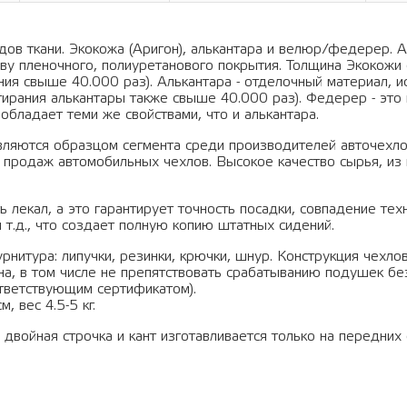
ов ткани. Экокожа (Аригон), алькантара и велюр/федерер. А
ву пленочного, полиуретанового покрытия. Толщина Экокожи 
ания свыше 40.000 раз). Алькантара - отделочный материал, 
тирания алькантары также свыше 40.000 раз). Федерер - это 
обладает теми же свойствами, что и алькантара.
вляются образцом сегмента среди производителей авточехло
 продаж автомобильных чехлов. Высокое качество сырья, из 
 лекал, а это гарантирует точность посадки, совпадение тех
 т.д., что создает полную копию штатных сидений.
рнитура: липучки, резинки, крючки, шнур. Конструкция чехло
а, в том числе не препятствовать срабатыванию подушек бе
тветствующим сертификатом).
, вес 4.5-5 кг.
йная строчка и кант изготавливается только на передних 