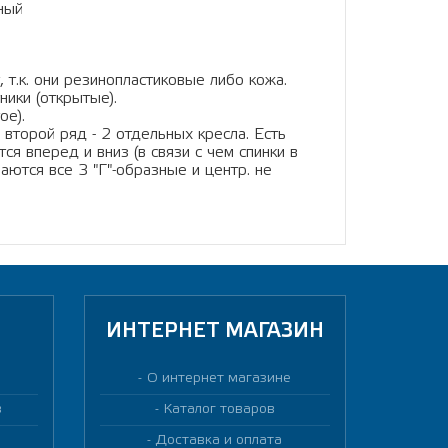
зный
 т.к. они резинопластиковые либо кожа.
ники (открытые).
ое).
 второй ряд - 2 отдельных кресла. Есть
я вперед и вниз (в связи с чем спинки в
аются все 3 "Г"-образные и центр. не
ИНТЕРНЕТ МАГАЗИН
О интернет магазине
в
Каталог товаров
Доставка и оплата