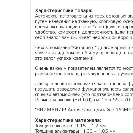
Характеристики товара:
Авточехлы изготовлены из трех основных вид
путем нанесения на тканную, хлопковую осно
время эксплуатации около 5 лет (цикл истир
удобство, комфорт и долговечность (цикл ис
себя аналог замши, имеет небольшой ворс и 
Чехлы компании "Автопилот" долгое время я
является лидером по объему производства и
это залог успеха компании!
Очень важным показателем является точность
ремни безопасности, регулировочные ручки и
Для крепления используется качественная фу
нарушать заводскую функциональность салон
спинках автомобилей (что подтверждено соо
Размер упаковки (ВхШхД), см: 15 x 55 x 70 см
"ВНИМАНИЕ! Авточехлы в дизайне "РОМБ" дво
Характеристики материала:
Толщина экокожи : 1.15 – 1.2 мм.
Толщина алькантары : 1.00 – 1.05 мм.