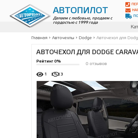
Автопилот
ПЕ
Контакты:
АВТОПИЛОТ
НА
Адрес:
П
ул.
Делаем с любовью, продаем с
гордостью с 1999 года
Чагинская
Кат
4,
стр.
Главная
Авточехлы
Dodge
Авточехол для Dodge
2
109380
,
АВТОЧЕХОЛ ДЛЯ DODGE CARAVAN
Телефон:
8(800)
Рейтинг 0%
700-
0 отзывов
19-
02
,
1
3
Телефон:
+7
(495)
989-
70-
31
,
Электронная
почта:
info@avtopilot1.ru