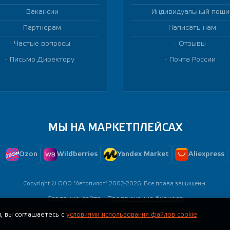
Вакансии
Индивидуальный поши
Партнерам
Написать нам
Частые вопросы
Отзывы
Письмо Директору
Почта России
МЫ НА МАРКЕТПЛЕЙСАХ
Ozon
Wildberries
Yandex Market
Aliexpress
Copyright © ООО "Автопилот" 2002-2026. Все права защищены.
Создание сайта -
Продвижение бизнеса
, вы соглашаетесь с
условиями использования файлов cookie
Политика конфиденциальности
Публичная оферта