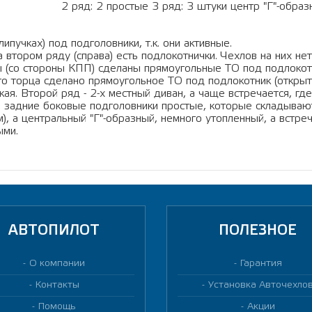
2 ряд: 2 простые 3 ряд: 3 штуки центр "Г"-обра
ипучках) под подголовники, т.к. они активные.
 втором ряду (справа) есть подлокотнички. Чехлов на них нет,
ны (со стороны КПП) сделаны прямоугольные ТО под подлокот
го торца сделано прямоугольное ТО под подлокотник (открыт
я. Второй ряд - 2-х местный диван, а чаще встречается, где
е задние боковые подголовники простые, которые складываютс
, а центральный "Г"-образный, немного утопленный, а встреч
ыми.
АВТОПИЛОТ
ПОЛЕЗНОЕ
О компании
Гарантия
Контакты
Установка Авточехло
Помощь
Акции