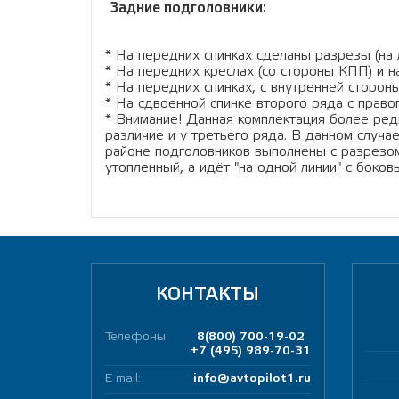
Задние подголовники:
* На передних спинках сделаны разрезы (на л
* На передних креслах (со стороны КПП) и на
* На передних спинках, с внутренней сторо
* На сдвоенной спинке второго ряда с право
* Внимание! Данная комплектация более редка
различие и у третьего ряда. В данном случа
районе подголовников выполнены с разрезом)
утопленный, а идёт "на одной линии" с боков
КОНТАКТЫ
Телефоны:
8(800) 700-19-02
+7 (495) 989-70-31
E-mail:
info@avtopilot1.ru