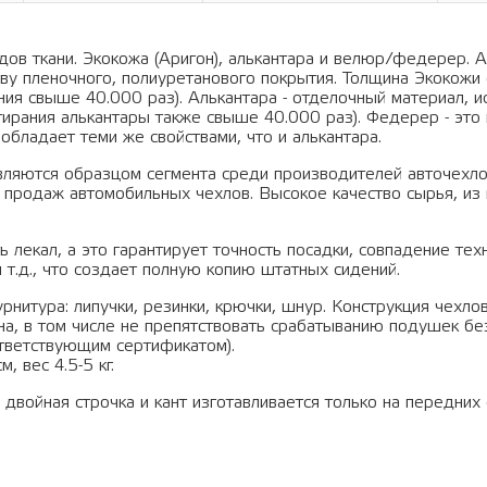
ов ткани. Экокожа (Аригон), алькантара и велюр/федерер. А
ву пленочного, полиуретанового покрытия. Толщина Экокожи 
ания свыше 40.000 раз). Алькантара - отделочный материал, 
тирания алькантары также свыше 40.000 раз). Федерер - это 
обладает теми же свойствами, что и алькантара.
вляются образцом сегмента среди производителей авточехло
 продаж автомобильных чехлов. Высокое качество сырья, из 
 лекал, а это гарантирует точность посадки, совпадение тех
 т.д., что создает полную копию штатных сидений.
рнитура: липучки, резинки, крючки, шнур. Конструкция чехло
а, в том числе не препятствовать срабатыванию подушек бе
тветствующим сертификатом).
, вес 4.5-5 кг.
йная строчка и кант изготавливается только на передних 