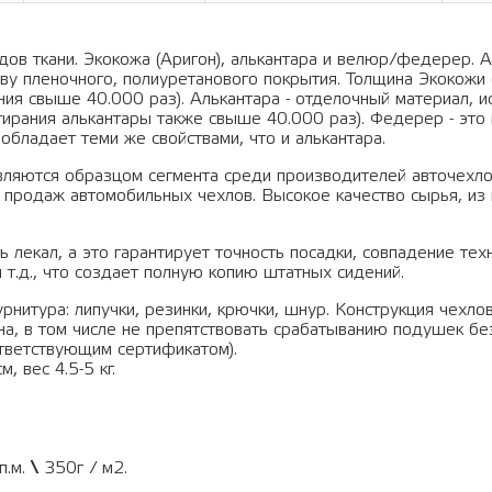
ов ткани. Экокожа (Аригон), алькантара и велюр/федерер. А
ву пленочного, полиуретанового покрытия. Толщина Экокожи 
ания свыше 40.000 раз). Алькантара - отделочный материал, 
тирания алькантары также свыше 40.000 раз). Федерер - это 
обладает теми же свойствами, что и алькантара.
вляются образцом сегмента среди производителей авточехло
 продаж автомобильных чехлов. Высокое качество сырья, из 
 лекал, а это гарантирует точность посадки, совпадение тех
 т.д., что создает полную копию штатных сидений.
рнитура: липучки, резинки, крючки, шнур. Конструкция чехло
а, в том числе не препятствовать срабатыванию подушек бе
тветствующим сертификатом).
, вес 4.5-5 кг.
п.м.
\
350г / м2.