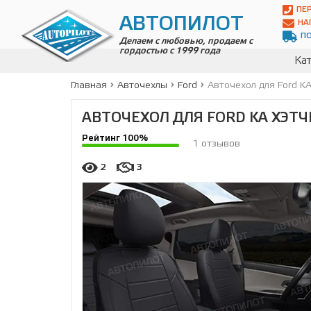
Автопилот
ПЕ
Контакты:
АВТОПИЛОТ
НА
Адрес:
П
ул.
Делаем с любовью, продаем с
гордостью с 1999 года
Чагинская
Кат
4,
стр.
Главная
Авточехлы
Ford
Авточехол для Ford K
2
109380
,
АВТОЧЕХОЛ ДЛЯ FORD KA ХЭТЧБ
Телефон:
8(800)
Рейтинг 100%
700-
1 отзывов
19-
02
,
2
3
Телефон:
+7
(495)
989-
70-
31
,
Электронная
почта:
info@avtopilot1.ru