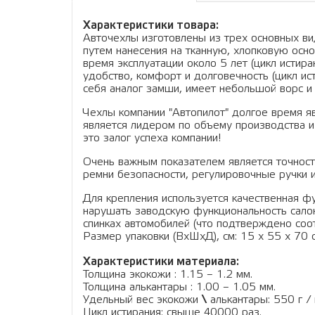
Характеристики товара:
Авточехлы изготовлены из трех основных вид
путем нанесения на тканную, хлопковую осно
время эксплуатации около 5 лет (цикл истир
удобство, комфорт и долговечность (цикл ис
себя аналог замши, имеет небольшой ворс и 
Чехлы компании "Автопилот" долгое время я
является лидером по объему производства и
это залог успеха компании!
Очень важным показателем является точность
ремни безопасности, регулировочные ручки и
Для крепления используется качественная фу
нарушать заводскую функциональность салон
спинках автомобилей (что подтверждено соо
Размер упаковки (ВхШхД), см: 15 x 55 x 70 см
Характеристики материала:
Толщина экокожи : 1.15 – 1.2 мм.
Толщина алькантары : 1.00 – 1.05 мм.
Удельный вес экокожи
\
алькантары: 550 г / 
Цикл истирания: свыше 40000 раз.