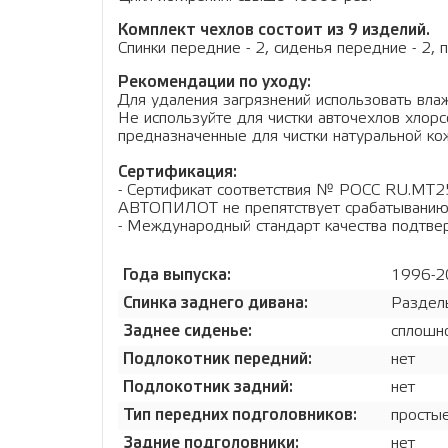
Комплект чехлов состоит из 9 изделий.
Спинки передние - 2, сиденья передние - 2, 
Рекомендации по уходу:
Для удаления загрязнений использовать влаж
Не используйте для чистки авточехлов хло
предназначенные для чистки натуральной кож
Сертификация:
- Сертификат соответствия № РОСС RU.МТ2
АВТОПИЛОТ не препятствует срабатыванию
- Международный стандарт качества подтв
Года выпуска:
1996-2
Спинка заднего дивана:
Раздел
Заднее сиденье:
сплошн
Подлокотник передний:
нет
Подлокотник задний:
нет
Тип передних подголовников:
просты
Задние подголовники:
нет