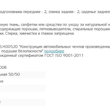
подголовники передние - 2, спинка задняя - 2, сиденье заднее
ную ткань, салфетки или средства по уходу за натуральной 
рсодержащие порошки, пятновыводители, стиральные порошки
и. Стирка, химчистка и глажка запрещена.
5.Н00520 "Конструкция автомобильных чехлов произведен
 подушки безопасности"
подробнее
ержденный сертификатом ГОСТ ISO 9001-2011
008
ьная 50/50
ое
е