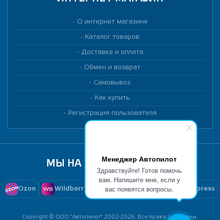
О интернет магазине
Каталог товаров
Доставка и оплата
Обмен и возврат
Самовывоз
Как купить
Регистрация пользователя
Менеджер Автопилот
МЫ НА МАРКЕТПЛЕЙСАХ
Здравствуйте! Готов помочь
вам. Напишите мне, если у
вас появятся вопросы.
Ozon
Wildberries
Yandex Market
Aliexpress
Copyright © ООО "Автопилот" 2002-2026. Все права защищены.