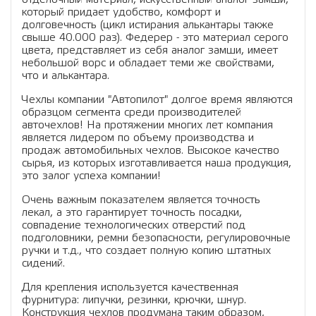
который придает удобство, комфорт и
долговечность (цикл истирания алькантары также
свыше 40.000 раз). Федерер - это материал серого
цвета, представляет из себя аналог замши, имеет
небольшой ворс и обладает теми же свойствами,
что и алькантара.
Чехлы компании "Автопилот" долгое время являются
образцом сегмента среди производителей
авточехлов! На протяжении многих лет компания
является лидером по объему производства и
продаж автомобильных чехлов. Высокое качество
сырья, из которых изготавливается наша продукция,
это залог успеха компании!
Очень важным показателем является точность
лекал, а это гарантирует точность посадки,
совпадение технологических отверстий под
подголовники, ремни безопасности, регулировочные
ручки и т.д., что создает полную копию штатных
сидений.
Для крепления используется качественная
фурнитура: липучки, резинки, крючки, шнур.
Конструкция чехлов продумана таким образом,