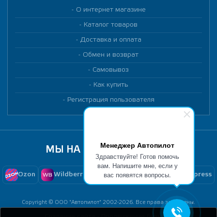
О интернет магазине
Каталог товаров
Доставка и оплата
Обмен и возврат
Самовывоз
Как купить
Регистрация пользователя
Менеджер Автопилот
МЫ НА МАРКЕТПЛЕЙСАХ
Здравствуйте! Готов помочь
вам. Напишите мне, если у
вас появятся вопросы.
Ozon
Wildberries
Yandex Market
Aliexpress
Copyright © ООО "Автопилот" 2002-2026. Все права защищены.
Создание сайта -
Продвижение бизнеса