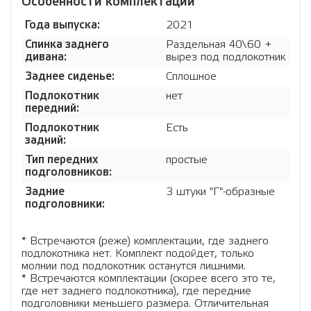
Особенности комплектации
Года выпуска:
2021
Спинка заднего
Раздельная 40\60 +
дивана:
вырез под подлокотник
Заднее сиденье:
Сплошное
Подлокотник
нет
передний:
Подлокотник
Есть
задний:
Тип передних
простые
подголовников:
Задние
3 штуки "Г"-образные
подголовники:
* Встречаются (реже) комплектации, где заднего
подлокотника нет. Комплект подойдет, только
молнии под подлокотник останутся лишними.
* Встречаются комплектации (скорее всего это те,
где нет заднего подлокотника), где передние
подголовники меньшего размера. Отличительная