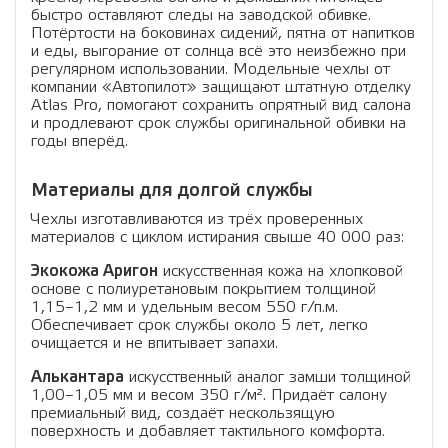
быстро оставляют следы на заводской обивке.
Потёртости на боковинах сидений, пятна от напитков
и еды, выгорание от солнца всё это неизбежно при
регулярном использовании. Модельные чехлы от
компании «Автопилот» защищают штатную отделку
Atlas Pro, помогают сохранить опрятный вид салона
и продлевают срок службы оригинальной обивки на
годы вперёд.
Материалы для долгой службы
Чехлы изготавливаются из трёх проверенных
материалов с циклом истирания свыше 40 000 раз:
Экокожа Аригон
искусственная кожа на хлопковой
основе с полиуретановым покрытием толщиной
1,15–1,2 мм и удельным весом 550 г/п.м.
Обеспечивает срок службы около 5 лет, легко
очищается и не впитывает запахи.
Алькантара
искусственный аналог замши толщиной
1,00–1,05 мм и весом 350 г/м². Придаёт салону
премиальный вид, создаёт нескользящую
поверхность и добавляет тактильного комфорта.