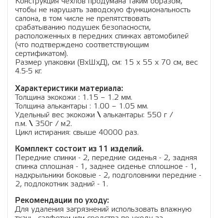
Конструкция чехлов продумана таким образом,
чтобы не нарушать заводскую функциональность
салона, в том числе не препятствовать
срабатыванию подушек безопасности,
расположенных в передних спинках автомобилей
(что подтверждено соответствующим
сертификатом).
Размер упаковки (ВхШхД), см: 15 x 55 x 70 см, вес
4.5-5 кг.
Характеристики материала:
Толщина экокожи : 1.15 – 1.2 мм.
Толщина алькантары : 1.00 – 1.05 мм.
Удельный вес экокожи
\
алькантары: 550 г /
п.м.
\
350г / м2.
Цикл истирания: свыше 40000 раз.
Комплект состоит из 11 изделий.
Передние спинки - 2, передние сиденья - 2, задняя
спинка сплошная - 1, заднее сиденье сплошное - 1,
надкрыльники боковые - 2, подголовники передние -
2, подлокотник задний - 1.
Рекомендации по уходу:
Для удаления загрязнений использовать влажную