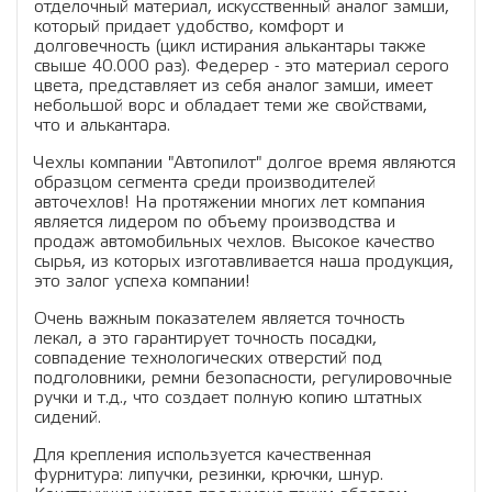
отделочный материал, искусственный аналог замши,
который придает удобство, комфорт и
долговечность (цикл истирания алькантары также
свыше 40.000 раз). Федерер - это материал серого
цвета, представляет из себя аналог замши, имеет
небольшой ворс и обладает теми же свойствами,
что и алькантара.
Чехлы компании "Автопилот" долгое время являются
образцом сегмента среди производителей
авточехлов! На протяжении многих лет компания
является лидером по объему производства и
продаж автомобильных чехлов. Высокое качество
сырья, из которых изготавливается наша продукция,
это залог успеха компании!
Очень важным показателем является точность
лекал, а это гарантирует точность посадки,
совпадение технологических отверстий под
подголовники, ремни безопасности, регулировочные
ручки и т.д., что создает полную копию штатных
сидений.
Для крепления используется качественная
фурнитура: липучки, резинки, крючки, шнур.