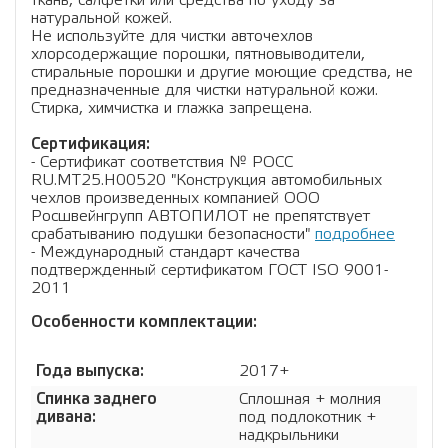
ткань, салфетки или средства по уходу за
натуральной кожей.
Не используйте для чистки авточехлов
хлорсодержащие порошки, пятновыводители,
стиральные порошки и другие моющие средства, не
предназначенные для чистки натуральной кожи.
Стирка, химчистка и глажка запрещена.
Сертификация:
- Сертификат соответствия № РОСС
RU.МТ25.Н00520 "Конструкция автомобильных
чехлов произведенных компанией ООО
Росшвейнгрупп АВТОПИЛОТ не препятствует
срабатыванию подушки безопасности"
подробнее
- Международный стандарт качества
подтвержденный сертификатом ГОСТ ISO 9001-
2011
Особенности комплектации:
Года выпуска:
2017+
Спинка заднего
Сплошная + молния
дивана:
под подлокотник +
надкрыльники