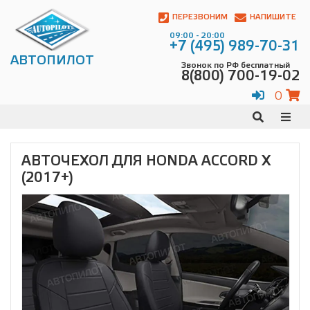
Автопилот
Контакты:
ПЕРЕЗВОНИМ
НАПИШИТЕ
Адрес:
09:00 - 20:00
ул.
+7 (495) 989-70-31
Чагинская
АВТОПИЛОТ
Звонок по РФ бесплатный
4,
8(800) 700-19-02
стр.
2
0
109380
,
Телефон:
8(800)
700-
19-
АВТОЧЕХОЛ ДЛЯ HONDA ACCORD X
02
,
(2017+)
Телефон:
+7
(495)
989-
70-
31
,
Электронная
почта:
info@avtopilot1.ru