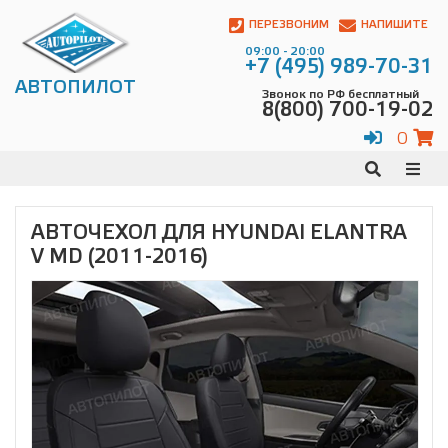
Автопилот
Контакты:
ПЕРЕЗВОНИМ
НАПИШИТЕ
Адрес:
09:00 - 20:00
ул.
+7 (495) 989-70-31
Чагинская
АВТОПИЛОТ
Звонок по РФ бесплатный
4,
8(800) 700-19-02
стр.
2
0
109380
,
Телефон:
8(800)
700-
19-
АВТОЧЕХОЛ ДЛЯ HYUNDAI ELANTRA
02
,
V MD (2011-2016)
Телефон:
+7
(495)
989-
70-
31
,
Электронная
почта:
info@avtopilot1.ru