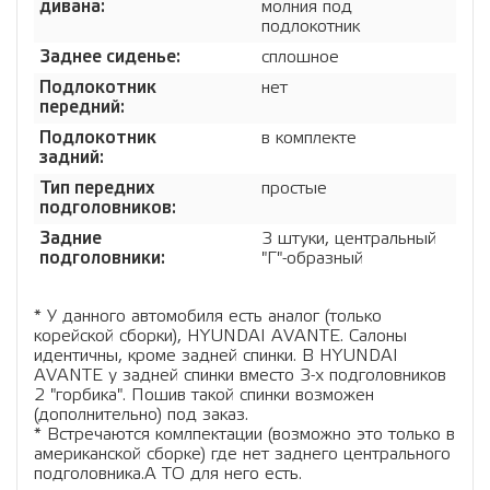
дивана:
молния под
подлокотник
Заднее сиденье:
сплошное
Подлокотник
нет
передний:
Подлокотник
в комплекте
задний:
Тип передних
простые
подголовников:
Задние
3 штуки, центральный
подголовники:
"Г"-образный
* У данного автомобиля есть аналог (только
корейской сборки), HYUNDAI AVANTE. Салоны
идентичны, кроме задней спинки. В HYUNDAI
AVANTE у задней спинки вместо 3-х подголовников
2 "горбика". Пошив такой спинки возможен
(дополнительно) под заказ.
* Встречаются комлпектации (возможно это только в
американской сборке) где нет заднего центрального
подголовника.А ТО для него есть.