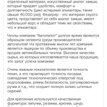
отделочный материал, искусственный аналог замши,
который придает удобство, комфорт и
долговечность (цикл истирания алькантары также
свыше 40.000 раз). Федерер - это материал серого
цвета, представляет из себя аналог замши, имеет
небольшой ворс и обладает теми же свойствами,
что и алькантара.
Чехлы компании "Автопилот" долгое время являются
образцом сегмента среди производителей
авточехлов! На протяжении многих лет компания
является лидером по объему производства и
продаж автомобильных чехлов. Высокое качество
сырья, из которых изготавливается наша продукция,
это залог успеха компании!
Очень важным показателем является точность
лекал, а это гарантирует точность посадки,
совпадение технологических отверстий под
подголовники, ремни безопасности, регулировочные
ручки и т.д., что создает полную копию штатных
сидений.
Для крепления используется качественная
фурнитура: липучки, резинки, крючки, шнур.