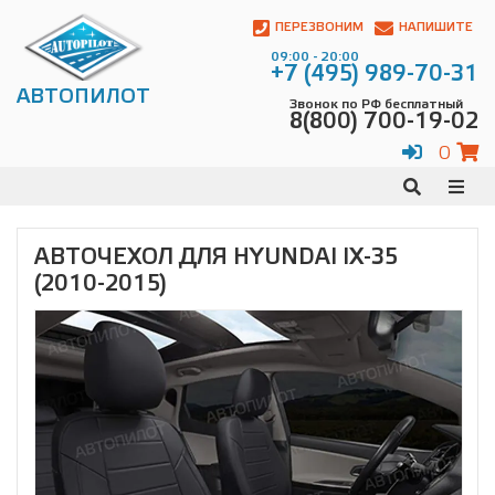
Автопилот
Контакты:
ПЕРЕЗВОНИМ
НАПИШИТЕ
Адрес:
09:00 - 20:00
ул.
+7 (495) 989-70-31
Чагинская
АВТОПИЛОТ
Звонок по РФ бесплатный
4,
8(800) 700-19-02
стр.
2
0
109380
,
Телефон:
8(800)
700-
19-
АВТОЧЕХОЛ ДЛЯ HYUNDAI IX-35
02
,
(2010-2015)
Телефон:
+7
(495)
989-
70-
31
,
Электронная
почта:
info@avtopilot1.ru