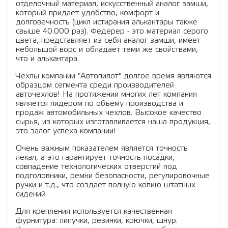
отделочный материал, искусственный аналог замши,
который придает удобство, комфорт и
долговечность (цикл истирания алькантары также
свыше 40.000 раз). Федерер - это материал серого
цвета, представляет из себя аналог замши, имеет
небольшой ворс и обладает теми же свойствами,
что и алькантара.
Чехлы компании "Автопилот" долгое время являются
образцом сегмента среди производителей
авточехлов! На протяжении многих лет компания
является лидером по объему производства и
продаж автомобильных чехлов. Высокое качество
сырья, из которых изготавливается наша продукция,
это залог успеха компании!
Очень важным показателем является точность
лекал, а это гарантирует точность посадки,
совпадение технологических отверстий под
подголовники, ремни безопасности, регулировочные
ручки и т.д., что создает полную копию штатных
сидений.
Для крепления используется качественная
фурнитура: липучки, резинки, крючки, шнур.