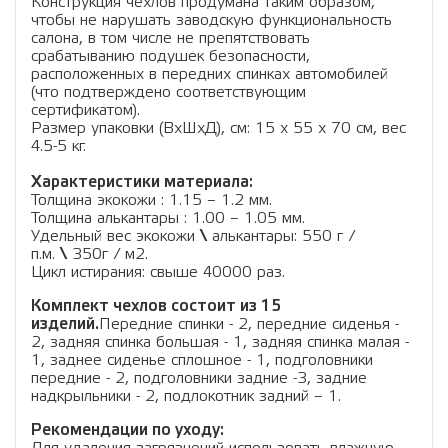
Конструкция чехлов продумана таким образом,
чтобы не нарушать заводскую функциональность
салона, в том числе не препятствовать
срабатыванию подушек безопасности,
расположенных в передних спинках автомобилей
(что подтверждено соответствующим
сертификатом).
Размер упаковки (ВхШхД), см: 15 x 55 x 70 см, вес
4.5-5 кг.
Характеристики материала:
Толщина экокожи : 1.15 – 1.2 мм.
Толщина алькантары : 1.00 – 1.05 мм.
Удельный вес экокожи
\
алькантары: 550 г /
п.м.
\
350г / м2.
Цикл истирания: свыше 40000 раз.
Комплект чехлов состоит из 15
изделий.
Передние спинки - 2, передние сиденья -
2, задняя спинка большая - 1, задняя спинка малая -
1, заднее сиденье сплошное - 1, подголовники
передние - 2, подголовники задние -3, задние
надкрыльники - 2, подлокотник задний – 1.
Рекомендации по уходу: