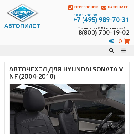
Автопилот
Контакты:
ПЕРЕЗВОНИМ
НАПИШИТЕ
Адрес:
09:00 - 20:00
ул.
+7 (495) 989-70-31
Чагинская
АВТОПИЛОТ
Звонок по РФ бесплатный
4,
8(800) 700-19-02
стр.
2
0
109380
,
Телефон:
8(800)
700-
19-
АВТОЧЕХОЛ ДЛЯ HYUNDAI SONATA V
02
,
NF (2004-2010)
Телефон:
+7
(495)
989-
70-
31
,
Электронная
почта:
info@avtopilot1.ru