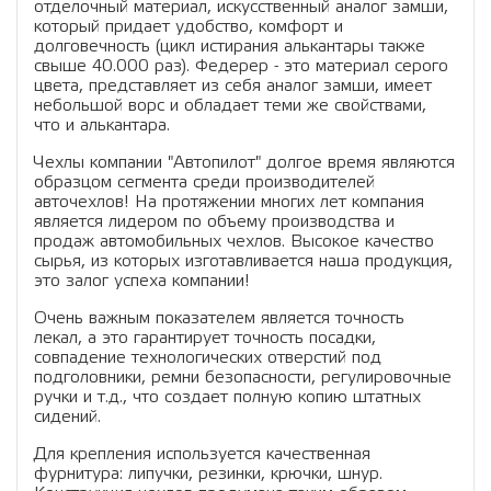
отделочный материал, искусственный аналог замши,
который придает удобство, комфорт и
долговечность (цикл истирания алькантары также
свыше 40.000 раз). Федерер - это материал серого
цвета, представляет из себя аналог замши, имеет
небольшой ворс и обладает теми же свойствами,
что и алькантара.
Чехлы компании "Автопилот" долгое время являются
образцом сегмента среди производителей
авточехлов! На протяжении многих лет компания
является лидером по объему производства и
продаж автомобильных чехлов. Высокое качество
сырья, из которых изготавливается наша продукция,
это залог успеха компании!
Очень важным показателем является точность
лекал, а это гарантирует точность посадки,
совпадение технологических отверстий под
подголовники, ремни безопасности, регулировочные
ручки и т.д., что создает полную копию штатных
сидений.
Для крепления используется качественная
фурнитура: липучки, резинки, крючки, шнур.