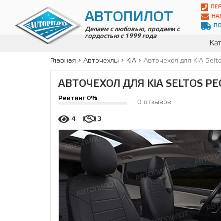
Автопилот
ПЕ
Контакты:
АВТОПИЛОТ
НА
Адрес:
П
ул.
Делаем с любовью, продаем с
гордостью с 1999 года
Чагинская
Кат
4,
стр.
Главная
Авточехлы
KIA
Авточехол для KIA Selt
2
109380
,
АВТОЧЕХОЛ ДЛЯ KIA SELTOS РЕ
Телефон:
8(800)
Рейтинг 0%
700-
0 отзывов
19-
02
,
4
3
Телефон:
+7
(495)
989-
70-
31
,
Электронная
почта:
info@avtopilot1.ru