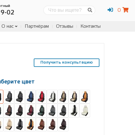
атный
0
Поиск
19-02
О нас
Партнёрам
Отзывы
Контакты
Получить консультацию
берите цвет