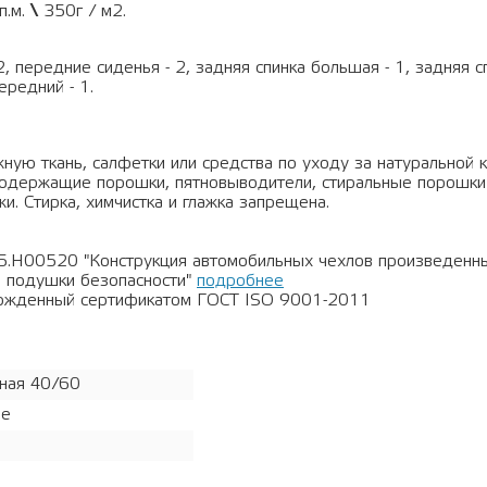
п.м.
\
350г / м2.
2, передние сиденья - 2, задняя спинка большая - 1, задняя с
ередний - 1.
ную ткань, салфетки или средства по уходу за натуральной 
рсодержащие порошки, пятновыводители, стиральные порошки
и. Стирка, химчистка и глажка запрещена.
5.Н00520 "Конструкция автомобильных чехлов произведен
 подушки безопасности"
подробнее
ержденный сертификатом ГОСТ ISO 9001-2011
ная 40/60
ое