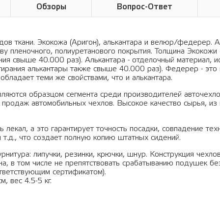
Обзоры
Вопрос-Ответ
ов ткани. Экокожа (Аригон), алькантара и велюр/федерер. А
ву пленочного, полиуретанового покрытия. Толщина Экокожи 
ания свыше 40.000 раз). Алькантара - отделочный материал, 
тирания алькантары также свыше 40.000 раз). Федерер - это 
обладает теми же свойствами, что и алькантара.
вляются образцом сегмента среди производителей авточехло
 продаж автомобильных чехлов. Высокое качество сырья, из 
 лекал, а это гарантирует точность посадки, совпадение тех
 т.д., что создает полную копию штатных сидений.
рнитура: липучки, резинки, крючки, шнур. Конструкция чехло
а, в том числе не препятствовать срабатыванию подушек бе
тветствующим сертификатом).
, вес 4.5-5 кг.