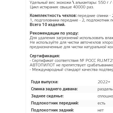
Удельный вес экокожи
\
алькантары: 550 г / 
Цикл истирания: свыше 40000 раз.
Комплектность чехлов:
передние спинки - 
1, подголовники передние - 2, подлокотник п
Всего 10 изделий.
Рекомендации по уходу:
Для удаления загрязнений использовать влаж
Не используйте для чистки авточехлов хло
предназначенные для чистки натуральной кож
Сертификация:
- Сертификат соответствия № РОСС RU.МТ2
АВТОПИЛОТ не препятствует срабатыванию
- Международный стандарт качества подтв
Года выпуска:
2022+
Спинка заднего дивана:
раздель
Заднее сиденье:
сплошн
Подлокотник передний:
есть
Подлокотник задний:
нет