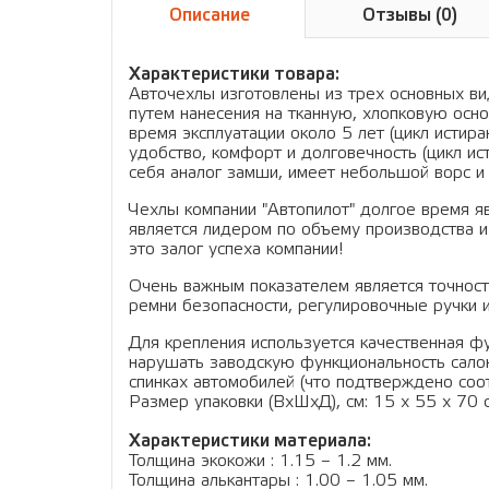
Описание
Отзывы (0)
Характеристики товара:
Авточехлы изготовлены из трех основных вид
путем нанесения на тканную, хлопковую осно
время эксплуатации около 5 лет (цикл истир
удобство, комфорт и долговечность (цикл ис
себя аналог замши, имеет небольшой ворс и 
Чехлы компании "Автопилот" долгое время я
является лидером по объему производства и
это залог успеха компании!
Очень важным показателем является точность
ремни безопасности, регулировочные ручки и
Для крепления используется качественная фу
нарушать заводскую функциональность салон
спинках автомобилей (что подтверждено соо
Размер упаковки (ВхШхД), см: 15 x 55 x 70 см
Характеристики материала:
Толщина экокожи : 1.15 – 1.2 мм.
Толщина алькантары : 1.00 – 1.05 мм.