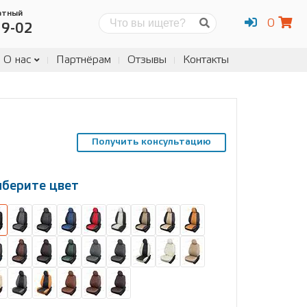
атный
0
Поиск
19-02
О нас
Партнёрам
Отзывы
Контакты
Получить консультацию
берите цвет