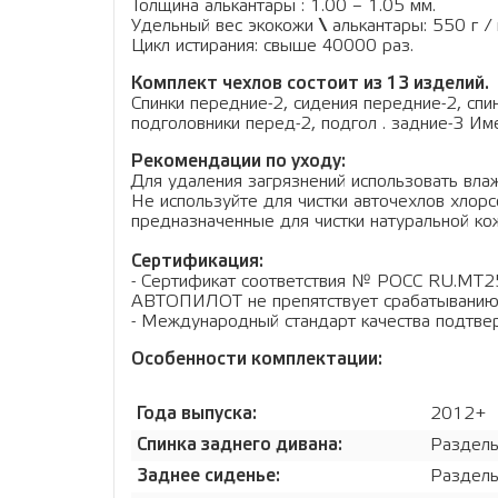
Толщина алькантары : 1.00 – 1.05 мм.
Удельный вес экокожи
\
алькантары: 550 г / 
Цикл истирания: свыше 40000 раз.
Комплект чехлов состоит из 13 изделий.
Спинки передние-2, сидения передние-2, спи
подголовники перед-2, подгол . задние-3 И
Рекомендации по уходу:
Для удаления загрязнений использовать влаж
Не используйте для чистки авточехлов хло
предназначенные для чистки натуральной кож
Сертификация:
- Сертификат соответствия № РОСС RU.МТ2
АВТОПИЛОТ не препятствует срабатыванию
- Международный стандарт качества подтв
Особенности комплектации:
Года выпуска:
2012+
Спинка заднего дивана:
Раздель
Заднее сиденье:
Раздель