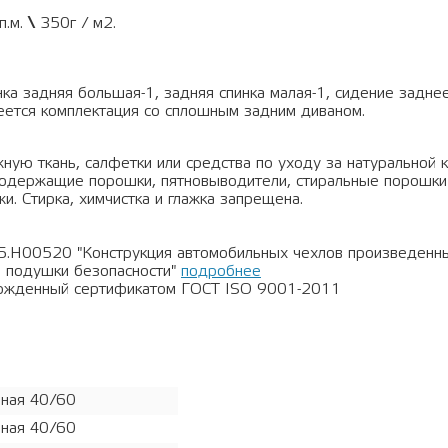
п.м.
\
350г / м2.
нка задняя большая-1, задняя спинка малая-1, сидение задне
меется комплектация со сплошным задним диваном.
ную ткань, салфетки или средства по уходу за натуральной 
рсодержащие порошки, пятновыводители, стиральные порошки
и. Стирка, химчистка и глажка запрещена.
5.Н00520 "Конструкция автомобильных чехлов произведен
 подушки безопасности"
подробнее
ержденный сертификатом ГОСТ ISO 9001-2011
ная 40/60
ная 40/60