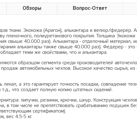
Обзоры
Вопрос-Ответ
ов ткани. Экокожа (Аригон), алькантара и велюр/федерер. А
ву пленочного, полиуретанового покрытия. Толщина Экокожи 
ания свыше 40.000 раз). Алькантара - отделочный материал, 
тирания алькантары также свыше 40.000 раз). Федерер - это 
обладает теми же свойствами, что и алькантара.
вляются образцом сегмента среди производителей авточехло
 продаж автомобильных чехлов. Высокое качество сырья, из 
 лекал, а это гарантирует точность посадки, совпадение тех
 т.д., что создает полную копию штатных сидений.
рнитура: липучки, резинки, крючки, шнур. Конструкция чехло
а, в том числе не препятствовать срабатыванию подушек бе
тветствующим сертификатом).
, вес 4.5-5 кг.