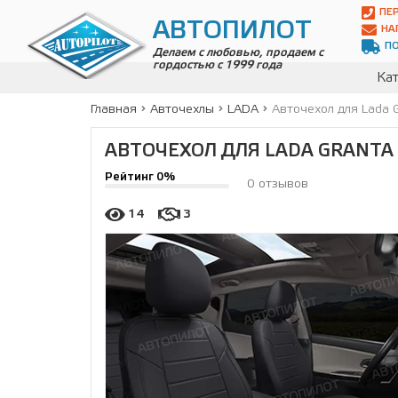
Автопилот
ПЕ
Контакты:
АВТОПИЛОТ
НА
Адрес:
П
ул.
Делаем с любовью, продаем с
гордостью с 1999 года
Чагинская
Кат
4,
стр.
Главная
Авточехлы
LADA
Авточехол для Lada 
2
109380
,
АВТОЧЕХОЛ ДЛЯ LADA GRANTA 
Телефон:
8(800)
Рейтинг 0%
700-
0 отзывов
19-
02
,
14
3
Телефон:
+7
(495)
989-
70-
31
,
Электронная
почта:
info@avtopilot1.ru