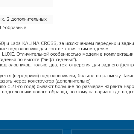
ых, 2 дополнительных
"Г"-образные
/60) и Lada KALINA CROSS, за исключением передних и задн
ные подголовники для соответствия этим моделям.
и LUXE. Отличительной особенностью модели в комплектации 
иденья по высоте ("лифт сиденья").
 подголовников, только два, тех. отверстия для заднего (цен
туется (передними) подголовниками, больше по размеру. Такие
зать через конструктор (дополнительно).
ило с 21-го года) бывают большие по размерам «Гранта Евро
де подголовники нового образца, поэтому на вариант где под