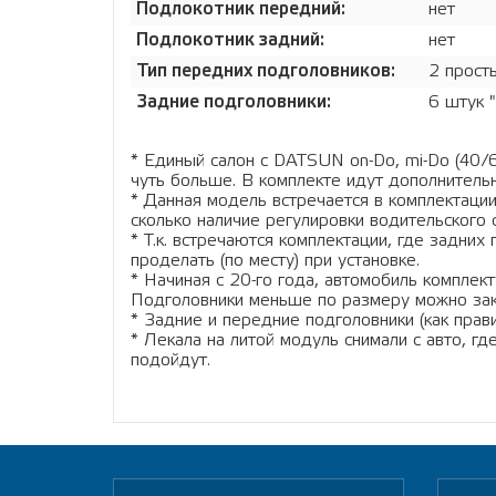
Подлокотник передний:
нет
Подлокотник задний:
нет
Тип передних подголовников:
2 прост
Задние подголовники:
6 штук 
* Единый салон с DATSUN on-Do, mi-Do (40
чуть больше. В комплекте идут дополнитель
* Данная модель встречается в комплектаци
сколько наличие регулировки водительского с
* Т.к. встречаются комплектации, где задних
проделать (по месту) при установке.
* Начиная с 20-го года, автомобиль комплек
Подголовники меньше по размеру можно зака
* Задние и передние подголовники (как прав
* Лекала на литой модуль снимали с авто, г
подойдут.