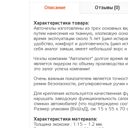
Описание
Отзывы (0)
Характеристики товара:
Авточехлы изготовлены из трех основных вид
путем нанесения на тканную, хлопковую осно
время эксплуатации около 5 лет (цикл истир
удобство, комфорт и долговечность (цикл ис
себя аналог замши, имеет небольшой ворс и 
Чехлы компании "Автопилот" долгое время я
является лидером по объему производства и
это залог успеха компании!
Очень важным показателем является точность
ремни безопасности, регулировочные ручки и
Для крепления используется качественная фу
нарушать заводскую функциональность салон
спинках автомобилей (что подтверждено соо
Размер упаковки (ВхШхД), см: 15 x 55 x 70 см
Характеристики материала:
Толщина экокожи : 1.15 – 1.2 мм.