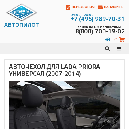
Автопилот
Контакты:
ПЕРЕЗВОНИМ
НАПИШИТЕ
Адрес:
09:00 - 20:00
ул.
+7 (495) 989-70-31
Чагинская
АВТОПИЛОТ
Звонок по РФ бесплатный
4,
8(800) 700-19-02
стр.
2
0
109380
,
Телефон:
8(800)
700-
19-
АВТОЧЕХОЛ ДЛЯ LADA PRIORA
02
,
УНИВЕРСАЛ (2007-2014)
Телефон:
+7
(495)
989-
70-
31
,
Электронная
почта:
info@avtopilot1.ru