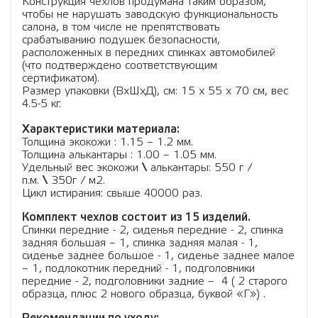
Конструкция чехлов продумана таким образом,
чтобы не нарушать заводскую функциональность
салона, в том числе не препятствовать
срабатыванию подушек безопасности,
расположенных в передних спинках автомобилей
(что подтверждено соответствующим
сертификатом).
Размер упаковки (ВхШхД), см: 15 x 55 x 70 см, вес
4.5-5 кг.
Характеристики материала:
Толщина экокожи : 1.15 – 1.2 мм.
Толщина алькантары : 1.00 – 1.05 мм.
Удельный вес экокожи
\
алькантары: 550 г /
п.м.
\
350г / м2.
Цикл истирания: свыше 40000 раз.
Комплект чехлов состоит из 15 изделий.
Спинки передние - 2, сиденья передние - 2, спинка
задняя большая – 1, спинка задняя малая - 1,
сиденье заднее большое - 1, сиденье заднее малое
– 1, подлокотник передний - 1, подголовники
передние - 2, подголовники задние – 4 ( 2 старого
образца, плюс 2 нового образца, буквой «Г») .