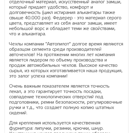
отделочный материал, искусственный аналог замши,
который придает удобство, комфорт и
долговечность (цикл истирания алькантары также
свыше 40.000 раз). Федерер - это материал серого
цвета, представляет из себя аналог замши, имеет
небольшой ворс и обладает теми же свойствами,
что и алькантара.
Чехлы компании "Автопилот" долгое время являются
образцом сегмента среди производителей
авточехлов! На протяжении многих лет компания
является лидером по объему производства и
продаж автомобильных чехлов. Высокое качество
сырья, из которых изготавливается наша продукция,
это залог успеха компании!
Очень важным показателем является точность
лекал, а это гарантирует точность посадки,
совпадение технологических отверстий под
подголовники, ремни безопасности, регулировочные
ручки и т.д., что создает полную копию штатных
сидений.
Для крепления используется качественная
фурнитура: липучки, резинки, крючки, шнур.