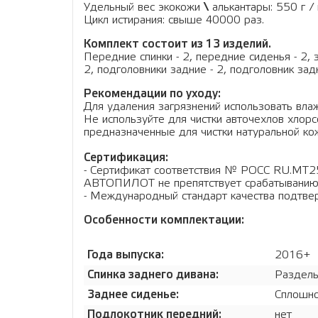
Удельный вес экокожи
\
алькантары: 550 г / 
Цикл истирания: свыше 40000 раз.
Комплект состоит из 13 изделий.
Передние спинки - 2, передние сиденья - 2, 
2, подголовники задние - 2, подголовник зад
Рекомендации по уходу:
Для удаления загрязнений использовать влаж
Не используйте для чистки авточехлов хло
предназначенные для чистки натуральной кож
Сертификация:
- Сертификат соответствия № РОСС RU.МТ2
АВТОПИЛОТ не препятствует срабатыванию
- Международный стандарт качества подтв
Особенности комплектации:
Года выпуска:
2016+
Спинка заднего дивана:
Раздель
Заднее сиденье:
Сплошн
Подлокотник передний:
нет