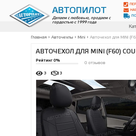
Автопилот
ПЕ
Контакты:
АВТОПИЛОТ
НА
Адрес:
П
ул.
Делаем с любовью, продаем с
гордостью с 1999 года
Чагинская
Кат
4,
стр.
Главная
Авточехлы
Mini
Авточехол для MINI (F6
2
109380
,
АВТОЧЕХОЛ ДЛЯ MINI (F60) COU
Телефон:
8(800)
Рейтинг 0%
700-
0 отзывов
19-
02
,
3
3
Телефон:
+7
(495)
989-
70-
31
,
Электронная
почта:
info@avtopilot1.ru