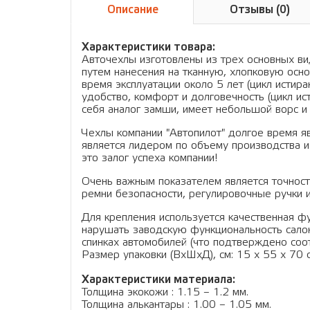
Описание
Отзывы (0)
Характеристики товара:
Авточехлы изготовлены из трех основных вид
путем нанесения на тканную, хлопковую осно
время эксплуатации около 5 лет (цикл истир
удобство, комфорт и долговечность (цикл ис
себя аналог замши, имеет небольшой ворс и 
Чехлы компании "Автопилот" долгое время я
является лидером по объему производства и
это залог успеха компании!
Очень важным показателем является точность
ремни безопасности, регулировочные ручки и
Для крепления используется качественная фу
нарушать заводскую функциональность салон
спинках автомобилей (что подтверждено соо
Размер упаковки (ВхШхД), см: 15 x 55 x 70 см
Характеристики материала:
Толщина экокожи : 1.15 – 1.2 мм.
Толщина алькантары : 1.00 – 1.05 мм.