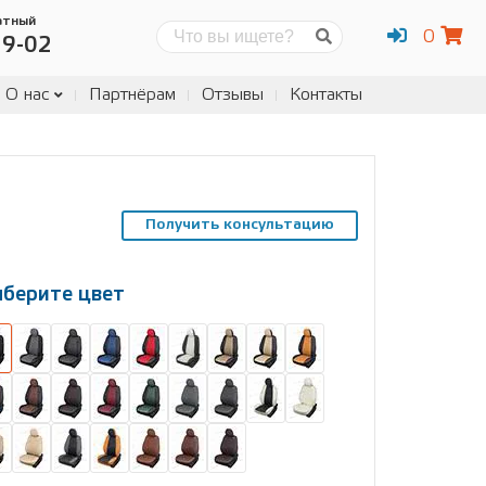
атный
0
Поиск
19-02
О нас
Партнёрам
Отзывы
Контакты
Получить консультацию
берите цвет