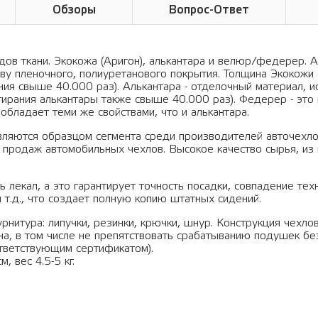
Обзоры
Вопрос-Ответ
ов ткани. Экокожа (Аригон), алькантара и велюр/федерер. А
ву пленочного, полиуретанового покрытия. Толщина Экокожи 
ания свыше 40.000 раз). Алькантара - отделочный материал, 
тирания алькантары также свыше 40.000 раз). Федерер - это 
обладает теми же свойствами, что и алькантара.
вляются образцом сегмента среди производителей авточехло
 продаж автомобильных чехлов. Высокое качество сырья, из 
 лекал, а это гарантирует точность посадки, совпадение тех
 т.д., что создает полную копию штатных сидений.
рнитура: липучки, резинки, крючки, шнур. Конструкция чехло
а, в том числе не препятствовать срабатыванию подушек бе
тветствующим сертификатом).
, вес 4.5-5 кг.