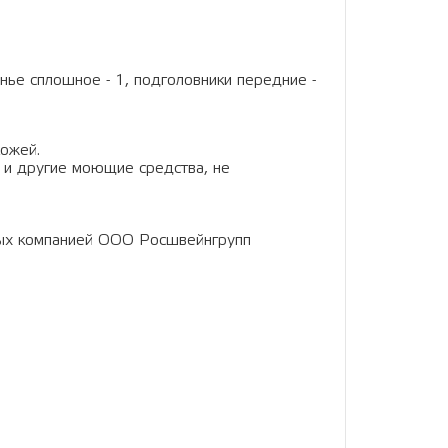
енье сплошное - 1, подголовники передние -
кожей.
 и другие моющие средства, не
ных компанией ООО Росшвейнгрупп