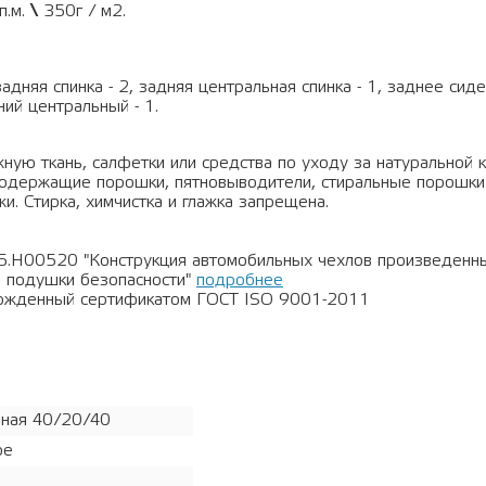
п.м.
\
350г / м2.
задняя спинка - 2, задняя центральная спинка - 1, заднее сид
ний центральный - 1.
ную ткань, салфетки или средства по уходу за натуральной 
рсодержащие порошки, пятновыводители, стиральные порошки
и. Стирка, химчистка и глажка запрещена.
5.Н00520 "Конструкция автомобильных чехлов произведен
 подушки безопасности"
подробнее
ержденный сертификатом ГОСТ ISO 9001-2011
ная 40/20/40
ое