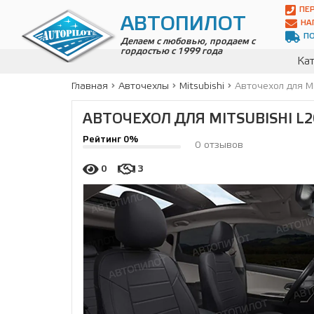
Автопилот
ПЕ
Контакты:
АВТОПИЛОТ
НА
Адрес:
П
ул.
Делаем с любовью, продаем с
гордостью с 1999 года
Чагинская
Кат
4,
стр.
Главная
Авточехлы
Mitsubishi
Авточехол для Mi
2
109380
,
АВТОЧЕХОЛ ДЛЯ MITSUBISHI L20
Телефон:
8(800)
Рейтинг 0%
700-
0 отзывов
19-
02
,
0
3
Телефон:
+7
(495)
989-
70-
31
,
Электронная
почта:
info@avtopilot1.ru