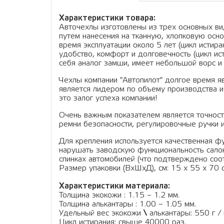
Характеристики товара:
Авточехлы изготовлены из трех основных вид
путем нанесения на тканную, хлопковую осно
время эксплуатации около 5 лет (цикл истир
удобство, комфорт и долговечность (цикл ис
себя аналог замши, имеет небольшой ворс и 
Чехлы компании "Автопилот" долгое время я
является лидером по объему производства и
это залог успеха компании!
Очень важным показателем является точность
ремни безопасности, регулировочные ручки и
Для крепления используется качественная фу
нарушать заводскую функциональность салон
спинках автомобилей (что подтверждено соо
Размер упаковки (ВхШхД), см: 15 x 55 x 70 см
Характеристики материала:
Толщина экокожи : 1.15 – 1.2 мм.
Толщина алькантары : 1.00 – 1.05 мм.
Удельный вес экокожи
\
алькантары: 550 г / 
Цикл истирания: свыше 40000 раз.