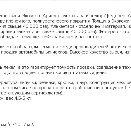
ов ткани. Экокожа (Аригон), алькантара и велюр/федерер. А
ву пленочного, полиуретанового покрытия. Толщина Экокожи 
ания свыше 40.000 раз). Алькантара - отделочный материал, 
тирания алькантары также свыше 40.000 раз). Федерер - это 
обладает теми же свойствами, что и алькантара.
вляются образцом сегмента среди производителей авточехло
 продаж автомобильных чехлов. Высокое качество сырья, из 
 лекал, а это гарантирует точность посадки, совпадение тех
 т.д., что создает полную копию штатных сидений.
рнитура: липучки, резинки, крючки, шнур. Конструкция чехло
а, в том числе не препятствовать срабатыванию подушек бе
тветствующим сертификатом).
, вес 4.5-5 кг.
п.м.
\
350г / м2.