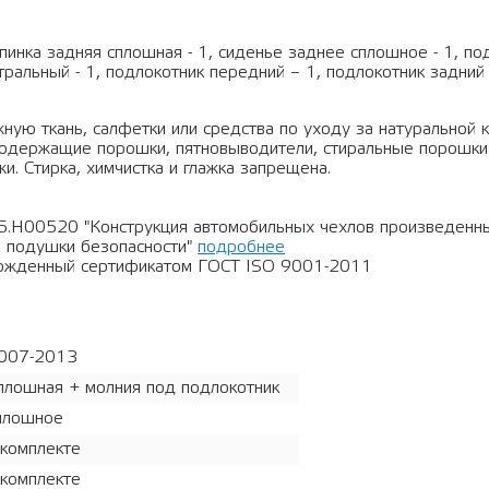
спинка задняя сплошная - 1, сиденье заднее сплошное - 1, по
тральный - 1, подлокотник передний – 1, подлокотник задний 
ную ткань, салфетки или средства по уходу за натуральной 
рсодержащие порошки, пятновыводители, стиральные порошки
и. Стирка, химчистка и глажка запрещена.
5.Н00520 "Конструкция автомобильных чехлов произведен
 подушки безопасности"
подробнее
ержденный сертификатом ГОСТ ISO 9001-2011
007-2013
плошная + молния под подлокотник
плошное
 комплекте
 комплекте