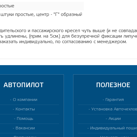
ростые
 штуки простые, центр - "Г" образный
дительского и пассажирского кресел чуть выше (и не совпадаю
ь удлинены, (прим. на 5см.) для безупречной фиксации липуче
заказать индивидуально, по согласованию с менеджером.
АВТОПИЛОТ
ПОЛЕЗНОЕ
О компании
Гарантия
Контакты
Установка Авточехло
Помощь
Акции
Вакансии
Индивидуальный поши