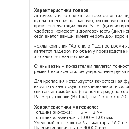
Характеристики товара:
Авточехлы изготовлены из трех основных вид
путем нанесения на тканную, хлопковую осно
время эксплуатации около 5 лет (цикл истир
удобство, комфорт и долговечность (цикл ис
себя аналог замши, имеет небольшой ворс и 
Чехлы компании "Автопилот" долгое время я
является лидером по объему производства и
это залог успеха компании!
Очень важным показателем является точность
ремни безопасности, регулировочные ручки и
Для крепления используется качественная фу
нарушать заводскую функциональность салон
спинках автомобилей (что подтверждено соо
Размер упаковки (ВхШхД), см: 15 x 55 x 70 см
Характеристики материала:
Толщина экокожи : 1.15 – 1.2 мм.
Толщина алькантары : 1.00 – 1.05 мм.
Удельный вес экокожи
\
алькантары: 550 г / 
Цикл истирания: свыше 40000 раз.