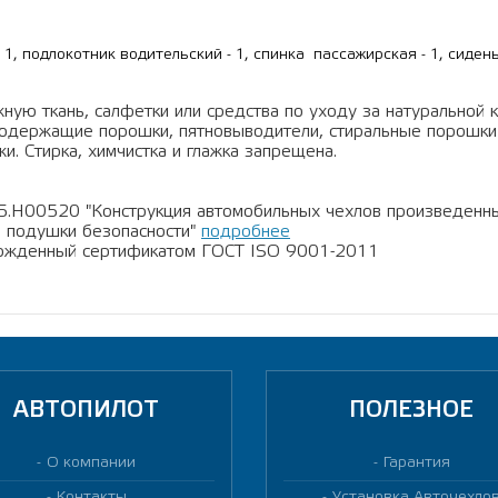
 1, подлокотник водительский - 1, спинка пассажирская - 1, сиден
ную ткань, салфетки или средства по уходу за натуральной 
рсодержащие порошки, пятновыводители, стиральные порошки
и. Стирка, химчистка и глажка запрещена.
5.Н00520 "Конструкция автомобильных чехлов произведен
 подушки безопасности"
подробнее
ержденный сертификатом ГОСТ ISO 9001-2011
АВТОПИЛОТ
ПОЛЕЗНОЕ
О компании
Гарантия
Контакты
Установка Авточехло