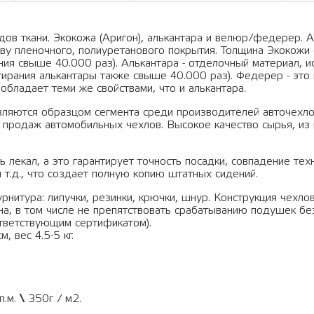
ов ткани. Экокожа (Аригон), алькантара и велюр/федерер. А
ву пленочного, полиуретанового покрытия. Толщина Экокожи 
ания свыше 40.000 раз). Алькантара - отделочный материал, 
тирания алькантары также свыше 40.000 раз). Федерер - это 
обладает теми же свойствами, что и алькантара.
вляются образцом сегмента среди производителей авточехло
 продаж автомобильных чехлов. Высокое качество сырья, из 
 лекал, а это гарантирует точность посадки, совпадение тех
 т.д., что создает полную копию штатных сидений.
рнитура: липучки, резинки, крючки, шнур. Конструкция чехло
а, в том числе не препятствовать срабатыванию подушек бе
тветствующим сертификатом).
, вес 4.5-5 кг.
п.м.
\
350г / м2.