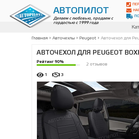
Автопилот
ПЕ
Контакты:
АВТОПИЛОТ
НА
Адрес:
П
ул.
Делаем с любовью, продаем с
гордостью с 1999 года
Чагинская
Кат
4,
стр.
Главная
Авточехлы
Peugeot
Авточехол для Peu
2
109380
,
АВТОЧЕХОЛ ДЛЯ PEUGEOT BOXE
Телефон:
8(800)
Рейтинг 90%
700-
2 отзывов
19-
02
,
1
3
Телефон:
+7
(495)
989-
70-
31
,
Электронная
почта:
info@avtopilot1.ru