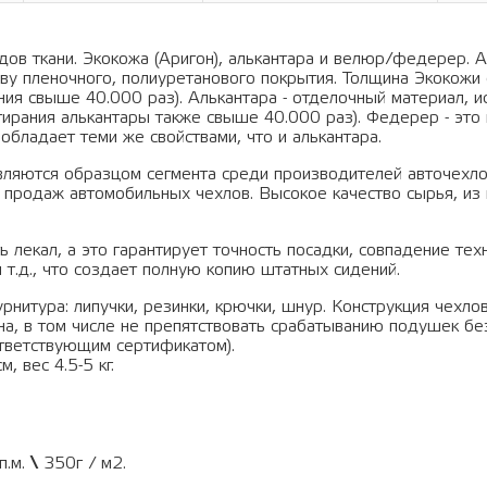
ов ткани. Экокожа (Аригон), алькантара и велюр/федерер. А
ву пленочного, полиуретанового покрытия. Толщина Экокожи 
ания свыше 40.000 раз). Алькантара - отделочный материал, 
тирания алькантары также свыше 40.000 раз). Федерер - это 
обладает теми же свойствами, что и алькантара.
вляются образцом сегмента среди производителей авточехло
 продаж автомобильных чехлов. Высокое качество сырья, из 
 лекал, а это гарантирует точность посадки, совпадение тех
 т.д., что создает полную копию штатных сидений.
рнитура: липучки, резинки, крючки, шнур. Конструкция чехло
а, в том числе не препятствовать срабатыванию подушек бе
тветствующим сертификатом).
, вес 4.5-5 кг.
п.м.
\
350г / м2.