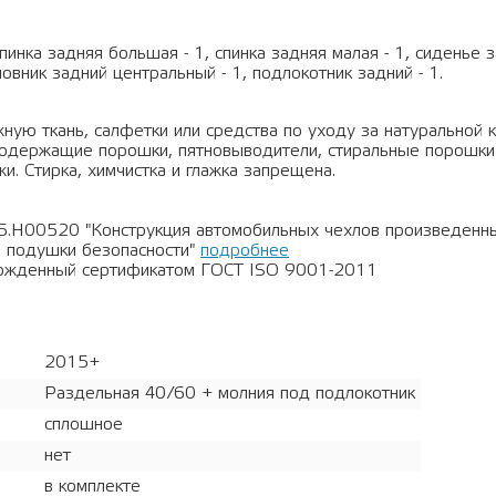
спинка задняя большая - 1, спинка задняя малая - 1, сиденье
ловник задний центральный - 1, подлокотник задний - 1.
ную ткань, салфетки или средства по уходу за натуральной 
рсодержащие порошки, пятновыводители, стиральные порошки
и. Стирка, химчистка и глажка запрещена.
5.Н00520 "Конструкция автомобильных чехлов произведен
 подушки безопасности"
подробнее
ержденный сертификатом ГОСТ ISO 9001-2011
2015+
Раздельная 40/60 + молния под подлокотник
сплошное
нет
в комплекте