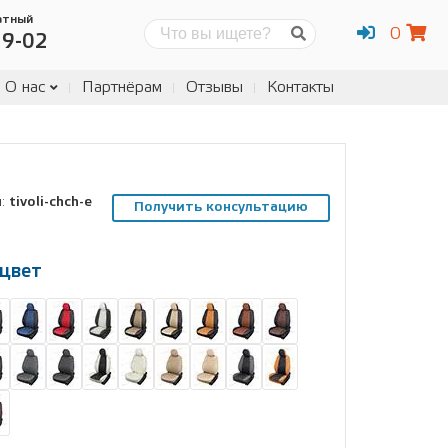
атный
0
Поиск
19-02
О нас
Партнёрам
Отзывы
Контакты
л:
tivoli-chch-e
Получить консультацию
цвет