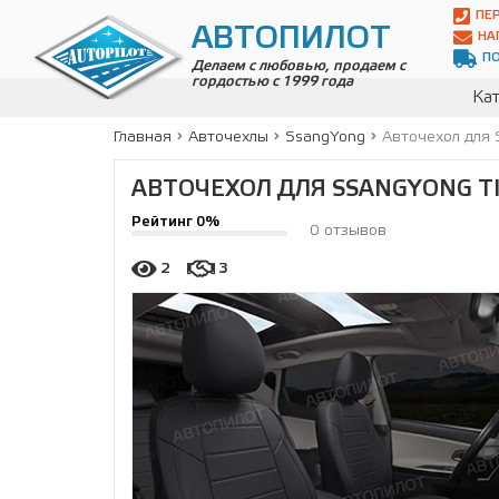
Автопилот
ПЕ
Контакты:
АВТОПИЛОТ
НА
Адрес:
П
ул.
Делаем с любовью, продаем с
гордостью с 1999 года
Чагинская
Кат
4,
стр.
Главная
Авточехлы
SsangYong
Авточехол для S
2
109380
,
АВТОЧЕХОЛ ДЛЯ SSANGYONG TIV
Телефон:
8(800)
Рейтинг 0%
700-
0 отзывов
19-
02
,
2
3
Телефон:
+7
(495)
989-
70-
31
,
Электронная
почта:
info@avtopilot1.ru