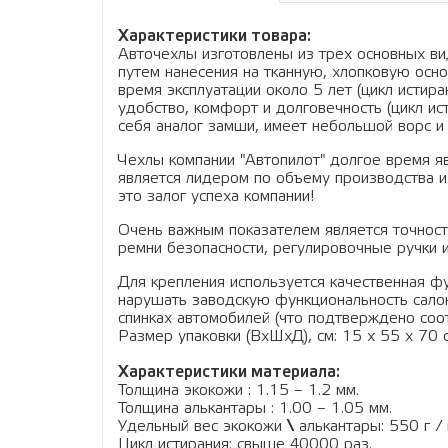
Характеристики товара:
Авточехлы изготовлены из трех основных вид
путем нанесения на тканную, хлопковую осно
время эксплуатации около 5 лет (цикл истир
удобство, комфорт и долговечность (цикл ис
себя аналог замши, имеет небольшой ворс и 
Чехлы компании "Автопилот" долгое время я
является лидером по объему производства и
это залог успеха компании!
Очень важным показателем является точность
ремни безопасности, регулировочные ручки и
Для крепления используется качественная фу
нарушать заводскую функциональность салон
спинках автомобилей (что подтверждено соо
Размер упаковки (ВхШхД), см: 15 x 55 x 70 см
Характеристики материала:
Толщина экокожи : 1.15 – 1.2 мм.
Толщина алькантары : 1.00 – 1.05 мм.
Удельный вес экокожи
\
алькантары: 550 г / 
Цикл истирания: свыше 40000 раз.