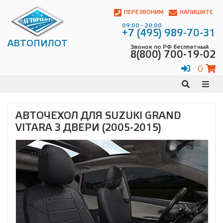
Автопилот
Контакты:
ПЕРЕЗВОНИМ
НАПИШИТЕ
Адрес:
09:00 - 20:00
ул.
+7 (495) 989-70-31
Чагинская
АВТОПИЛОТ
Звонок по РФ бесплатный
4,
8(800) 700-19-02
стр.
2
0
109380
,
Телефон:
8(800)
700-
19-
АВТОЧЕХОЛ ДЛЯ SUZUKI GRAND
02
,
VITARA 3 ДВЕРИ (2005-2015)
Телефон:
+7
(495)
989-
70-
31
,
Электронная
почта:
info@avtopilot1.ru