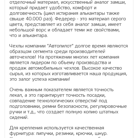
отделочный материал, искусственный аналог замши,
который придает удобство, комфорт и
долговечность (цикл истирания алькантары также
свыше 40.000 раз). Федерер - это материал серого
цвета, представляет из себя аналог замши, имеет
небольшой ворс и обладает теми же свойствами,
что и алькантара.
Чехлы компании "Автопилот" долгое время являются
образцом сегмента среди производителей
авточехлов! На протяжении многих лет компания
является лидером по объему производства и
продаж автомобильных чехлов. Высокое качество
сырья, из которых изготавливается наша продукция,
это залог успеха компании!
Очень важным показателем является точность
лекал, а это гарантирует точность посадки,
совпадение технологических отверстий под
подголовники, ремни безопасности, регулировочные
ручки и т.д., что создает полную копию штатных
сидений.
Для крепления используется качественная
фурнитура: липучки, резинки, крючки, шнур.