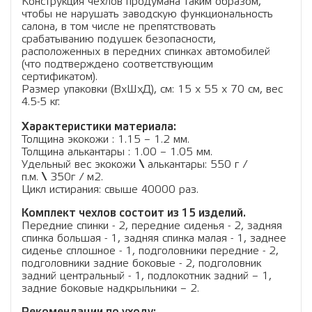
Конструкция чехлов продумана таким образом,
чтобы не нарушать заводскую функциональность
салона, в том числе не препятствовать
срабатыванию подушек безопасности,
расположенных в передних спинках автомобилей
(что подтверждено соответствующим
сертификатом).
Размер упаковки (ВхШхД), см: 15 x 55 x 70 см, вес
4.5-5 кг.
Характеристики материала:
Толщина экокожи : 1.15 – 1.2 мм.
Толщина алькантары : 1.00 – 1.05 мм.
Удельный вес экокожи
\
алькантары: 550 г /
п.м.
\
350г / м2.
Цикл истирания: свыше 40000 раз.
Комплект чехлов состоит из 15 изделий.
Передние спинки - 2, передние сиденья - 2, задняя
спинка большая - 1, задняя спинка малая - 1, заднее
сиденье сплошное - 1, подголовники передние - 2,
подголовники задние боковые - 2, подголовник
задний центральный - 1, подлокотник задний – 1,
задние боковые надкрыльники – 2.