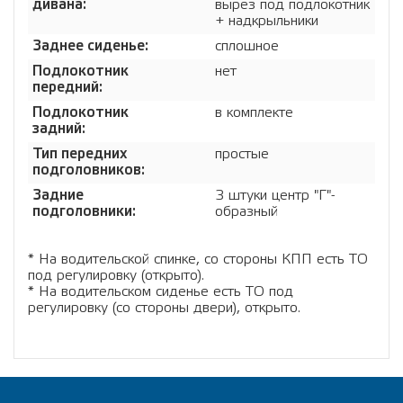
дивана:
вырез под подлокотник
+ надкрыльники
Заднее сиденье:
сплошное
Подлокотник
нет
передний:
Подлокотник
в комплекте
задний:
Тип передних
простые
подголовников:
Задние
3 штуки центр "Г"-
подголовники:
образный
* На водительской спинке, со стороны КПП есть ТО
под регулировку (открыто).
* На водительском сиденье есть ТО под
регулировку (со стороны двери), открыто.