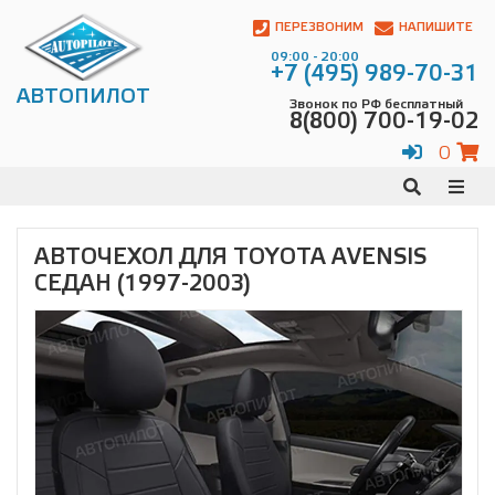
Автопилот
Контакты:
ПЕРЕЗВОНИМ
НАПИШИТЕ
Адрес:
09:00 - 20:00
ул.
+7 (495) 989-70-31
Чагинская
АВТОПИЛОТ
Звонок по РФ бесплатный
4,
8(800) 700-19-02
стр.
2
0
109380
,
Телефон:
8(800)
700-
19-
АВТОЧЕХОЛ ДЛЯ TOYOTA AVENSIS
02
,
СЕДАН (1997-2003)
Телефон:
+7
(495)
989-
70-
31
,
Электронная
почта:
info@avtopilot1.ru