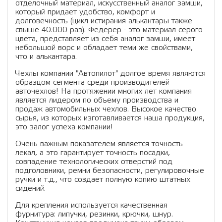
отделочный материал, искусственный аналог замши,
который придает удобство, комфорт и
долговечность (цикл истирания алькантары также
свыше 40.000 раз). Федерер - это материал серого
цвета, представляет из себя аналог замши, имеет
небольшой ворс и обладает теми же свойствами,
что и алькантара.
Чехлы компании "Автопилот" долгое время являются
образцом сегмента среди производителей
авточехлов! На протяжении многих лет компания
является лидером по объему производства и
продаж автомобильных чехлов. Высокое качество
сырья, из которых изготавливается наша продукция,
это залог успеха компании!
Очень важным показателем является точность
лекал, а это гарантирует точность посадки,
совпадение технологических отверстий под
подголовники, ремни безопасности, регулировочные
ручки и т.д., что создает полную копию штатных
сидений.
Для крепления используется качественная
фурнитура: липучки, резинки, крючки, шнур.