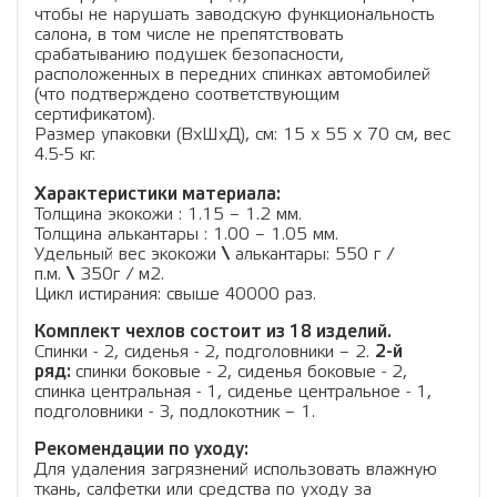
чтобы не нарушать заводскую функциональность
салона, в том числе не препятствовать
срабатыванию подушек безопасности,
расположенных в передних спинках автомобилей
(что подтверждено соответствующим
сертификатом).
Размер упаковки (ВхШхД), см: 15 x 55 x 70 см, вес
4.5-5 кг.
Характеристики материала:
Толщина экокожи : 1.15 – 1.2 мм.
Толщина алькантары : 1.00 – 1.05 мм.
Удельный вес экокожи
\
алькантары: 550 г /
п.м.
\
350г / м2.
Цикл истирания: свыше 40000 раз.
Комплект чехлов состоит из 18 изделий.
Cпинки - 2, сиденья - 2, подголовники – 2.
2-й
ряд:
спинки боковые - 2, сиденья боковые - 2,
спинка центральная - 1, сиденье центральное - 1,
подголовники - 3, подлокотник – 1.
Рекомендации по уходу:
Для удаления загрязнений использовать влажную
ткань, салфетки или средства по уходу за