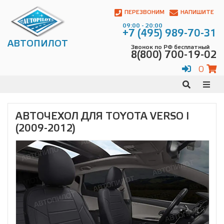
Автопилот
Контакты:
ПЕРЕЗВОНИМ
НАПИШИТЕ
Адрес:
09:00 - 20:00
ул.
+7 (495) 989-70-31
Чагинская
АВТОПИЛОТ
Звонок по РФ бесплатный
4,
8(800) 700-19-02
стр.
2
0
109380
,
Телефон:
8(800)
700-
19-
АВТОЧЕХОЛ ДЛЯ TOYOTA VERSO I
02
,
(2009-2012)
Телефон:
+7
(495)
989-
70-
31
,
Электронная
почта:
info@avtopilot1.ru