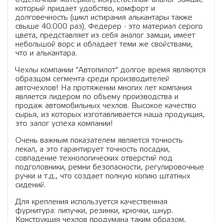
который придает удобство, комфорт и
долговечность (цикл истирания алькантары также
свыше 40.000 раз). Федерер - это материал серого
цвета, представляет из себя аналог замши, имеет
небольшой ворс и обладает теми же свойствами,
что и алькантара.
Чехлы компании "Автопилот" долгое время являются
образцом сегмента среди производителей
авточехлов! На протяжении многих лет компания
является лидером по объему производства и
продаж автомобильных чехлов. Высокое качество
сырья, из которых изготавливается наша продукция,
это залог успеха компании!
Очень важным показателем является точность
лекал, а это гарантирует точность посадки,
совпадение технологических отверстий под
подголовники, ремни безопасности, регулировочные
ручки и т.д., что создает полную копию штатных
сидений.
Для крепления используется качественная
фурнитура: липучки, резинки, крючки, шнур.
Конструкция чехлов продумана таким образом,