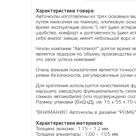
Характеристики товара:
Авточехлы изготовлены из трех основных вид
путем нанесения на тканную, хлопковую осно
время эксплуатации около 5 лет (цикл истир
удобство, комфорт и долговечность (цикл ис
себя аналог замши, имеет небольшой ворс и 
Чехлы компании "Автопилот" долгое время я
является лидером по объему производства и
это залог успеха компании!
Очень важным показателем является точность
ремни безопасности, регулировочные ручки и
Для крепления используется качественная фу
нарушать заводскую функциональность салон
спинках автомобилей (что подтверждено соо
Размер упаковки (ВхШхД), см: 15 x 55 x 70 см
"ВНИМАНИЕ! Авточехлы в дизайне "РОМБ" дво
Характеристики материала:
Толщина экокожи : 1.15 – 1.2 мм.
Толщина алькантары : 1.00 – 1.05 мм.