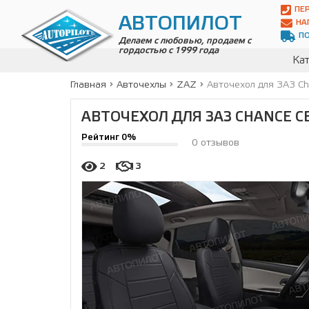
Автопилот
ПЕ
Контакты:
АВТОПИЛОТ
НА
Адрес:
П
ул.
Делаем с любовью, продаем с
гордостью с 1999 года
Чагинская
Кат
4,
стр.
Главная
Авточехлы
ZAZ
Авточехол для ЗАЗ Ch
2
109380
,
АВТОЧЕХОЛ ДЛЯ ЗАЗ CHANCE С
Телефон:
8(800)
Рейтинг 0%
700-
0 отзывов
19-
02
,
2
3
Телефон:
+7
(495)
989-
70-
31
,
Электронная
почта:
info@avtopilot1.ru