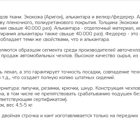
ов ткани. Экокожа (Аригон), алькантара и велюр/федерер. А
ву пленочного, полиуретанового покрытия. Толщина Экокожи 
ания свыше 40.000 раз). Алькантара - отделочный материал, 
тирания алькантары также свыше 40.000 раз). Федерер - это 
обладает теми же свойствами, что и алькантара.
вляются образцом сегмента среди производителей авточехло
 продаж автомобильных чехлов. Высокое качество сырья, из 
 лекал, а это гарантирует точность посадки, совпадение тех
 т.д., что создает полную копию штатных сидений.
рнитура: липучки, резинки, крючки, шнур. Конструкция чехло
а, в том числе не препятствовать срабатыванию подушек бе
тветствующим сертификатом).
, вес 4.5-5 кг.
йная строчка и кант изготавливается только на передних 