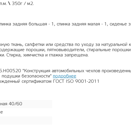
п.м.
\
350г / м2.
спинка задняя большая - 1, спинка задняя малая - 1, сиденье
ную ткань, салфетки или средства по уходу за натуральной 
рсодержащие порошки, пятновыводители, стиральные порошки
и. Стирка, химчистка и глажка запрещена.
5.Н00520 "Конструкция автомобильных чехлов произведен
 подушки безопасности"
подробнее
ержденный сертификатом ГОСТ ISO 9001-2011
ная 40/60
ое