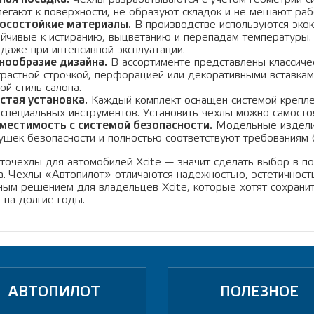
легают к поверхности, не образуют складок и не мешают раб
осостойкие материалы.
В производстве используются экок
ойчивые к истиранию, выцветанию и перепадам температуры.
 даже при интенсивной эксплуатации.
нообразие дизайна.
В ассортименте представлены классиче
трастной строчкой, перфорацией или декоративными вставкам
ой стиль салона.
стая установка.
Каждый комплект оснащён системой крепл
 специальных инструментов. Установить чехлы можно самосто
местимость с системой безопасности.
Модельные издели
ушек безопасности и полностью соответствуют требованиям 
вточехлы для автомобилей Xcite — значит сделать выбор в по
а. Чехлы «Автопилот» отличаются надежностью, эстетичность
ным решением для владельцев Xcite, которые хотят сохранит
 на долгие годы.
АВТОПИЛОТ
ПОЛЕЗНОЕ