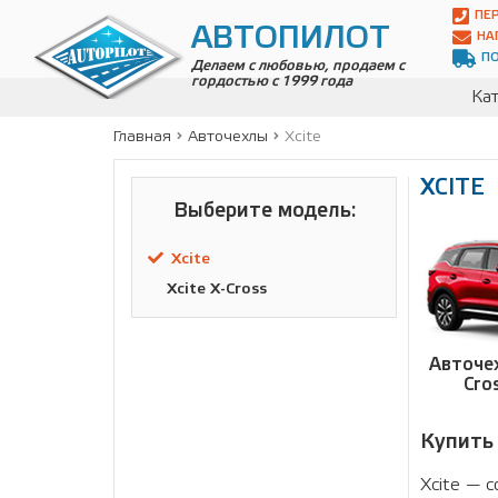
Автопилот
ПЕ
Контакты:
АВТОПИЛОТ
НА
Адрес:
П
ул.
Делаем с любовью, продаем с
гордостью с 1999 года
Чагинская
Кат
4,
стр.
Главная
Авточехлы
Xcite
2
109380
XCITE
,
Телефон:
8(800)
Выберите модель:
700-
19-
Xcite
02
,
Телефон:
+7
Xcite X-Cross
(495)
989-
70-
Авточех
31
,
Cro
Электронная
почта:
info@avtopilot1.ru
Купить
Xcite — 