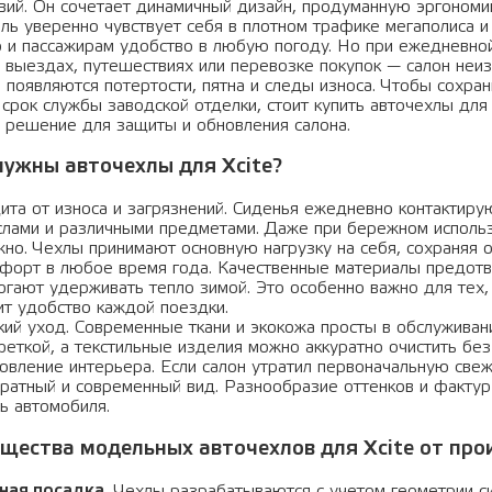
вий. Он сочетает динамичный дизайн, продуманную эргономик
ль уверенно чувствует себя в плотном трафике мегаполиса и 
 и пассажирам удобство в любую погоду. Но при ежедневной
 выездах, путешествиях или перевозке покупок — салон неи
е появляются потертости, пятна и следы износа. Чтобы сохра
срок службы заводской отделки, стоит купить авточехлы для
 решение для защиты и обновления салона.
нужны авточехлы для Xcite?
ита от износа и загрязнений. Сиденья ежедневно контактиру
слами и различными предметами. Даже при бережном исполь
жно. Чехлы принимают основную нагрузку на себя, сохраняя о
форт в любое время года. Качественные материалы предотв
огают удерживать тепло зимой. Это особенно важно для тех,
ит удобство каждой поездки.
кий уход. Современные ткани и экокожа просты в обслуживан
феткой, а текстильные изделия можно аккуратно очистить бе
овление интерьера. Если салон утратил первоначальную свеж
уратный и современный вид. Разнообразие оттенков и факту
ль автомобиля.
щества модельных авточехлов для Xcite от пр
ная посадка.
Чехлы разрабатываются с учетом геометрии си