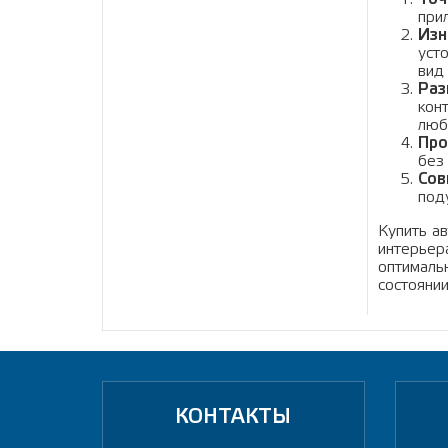
при
Изн
уст
вид
Раз
кон
люб
Про
без
Сов
под
Купить а
интерьер
оптималь
состоянии
КОНТАКТЫ