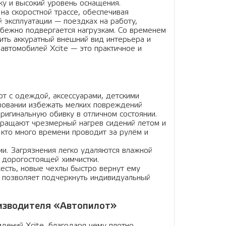
у и высокий уровень оснащения.
на скоростной трассе, обеспечивая
 эксплуатации — поездках на работу,
збежно подвергается нагрузкам. Со временем
нить аккуратный внешний вид интерьера и
 автомобилей Xcite — это практичное и
ют с одеждой, аксессуарами, детскими
зовании избежать мелких повреждений
ригинальную обивку в отличном состоянии.
ращают чрезмерный нагрев сидений летом и
 кто много времени проводит за рулём и
ии. Загрязнения легко удаляются влажной
з дорогостоящей химчистки.
есть, новые чехлы быстро вернут ему
р позволяет подчеркнуть индивидуальный
оизводителя «Автопилот»
дений Xcite, благодаря чему плотно