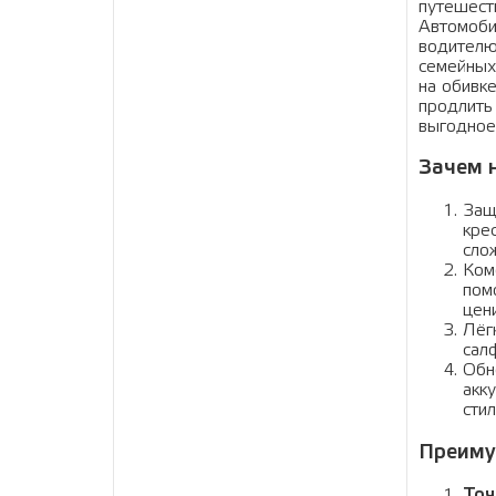
путешест
Автомоби
водителю
семейных
на обивк
продлить 
выгодное
Зачем 
Защ
кре
сло
Ком
пом
цен
Лёг
сал
Обн
акк
сти
Преиму
Точ