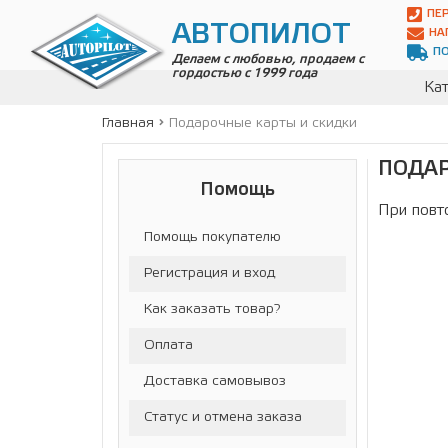
Автопилот
ПЕ
Контакты:
АВТОПИЛОТ
НА
Адрес:
П
ул.
Делаем с любовью, продаем с
гордостью с 1999 года
Чагинская
Кат
4,
стр.
Главная
Подарочные карты и скидки
2
109380
ПОДАР
,
Телефон:
8(800)
Помощь
700-
При повт
19-
Помощь покупателю
02
,
Телефон:
+7
Регистрация и вход
(495)
989-
Как заказать товар?
70-
31
,
Оплата
Электронная
почта:
Доставка самовывоз
info@avtopilot1.ru
Статус и отмена заказа