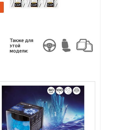
Размер
Также для
этой
модели: