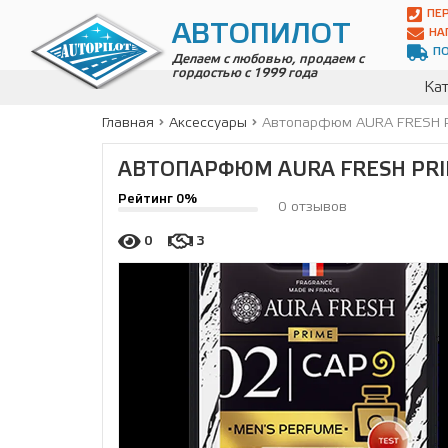
Автопилот
ПЕ
Контакты:
АВТОПИЛОТ
НА
Адрес:
П
ул.
Делаем с любовью, продаем с
гордостью с 1999 года
Чагинская
Кат
4,
стр.
Главная
Аксессуары
Автопарфюм AURA FRESH P
2
109380
,
АВТОПАРФЮМ AURA FRESH PRI
Телефон:
8(800)
Рейтинг 0%
700-
0 отзывов
19-
02
,
0
3
Телефон:
+7
(495)
989-
70-
31
,
Электронная
почта:
info@avtopilot1.ru