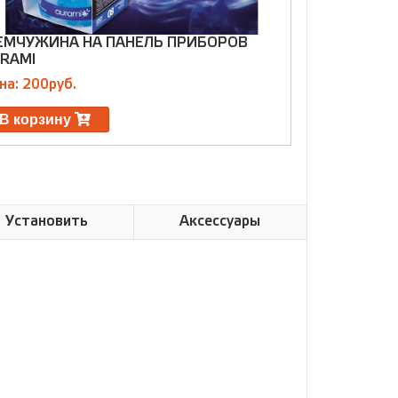
МЧУЖИНА НА ПАНЕЛЬ ПРИБОРОВ
АВТОПАРФЮ
RAMI
Цена: 180ру
на: 200руб.
В корзин
В корзину
Установить
Аксессуары