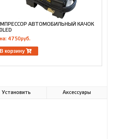
МПРЕССОР АВТОМОБИЛЬНЫЙ КАЧОК
КОМПРЕССО
0LED
Цена: 4000р
на: 4750руб.
В корзин
В корзину
Установить
Аксессуары