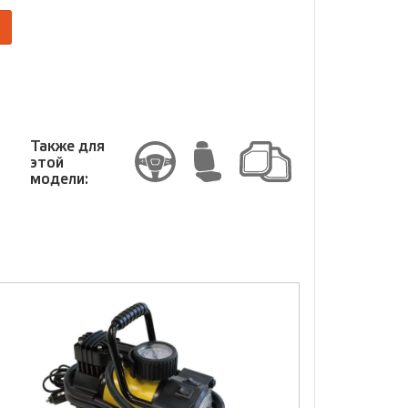
Размер
Также для
этой
модели: