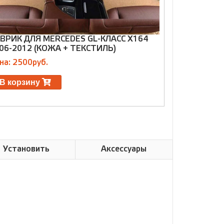
ВРИК ДЛЯ MERCEDES GL-КЛАСС X164
КОВРИК ДЛЯ
06-2012 (КОЖА + ТЕКСТИЛЬ)
2006-2012 
ДИЗАЙН)
на: 2500руб.
Цена: 7000р
В корзину
В корзин
Установить
Аксессуары