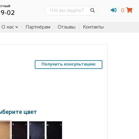
атный
0
Поиск
19-02
О нас
Партнёрам
Отзывы
Контакты
Получить консультацию
ыберите цвет
ыберите