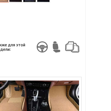
змер
змер
кже для этой
дели: