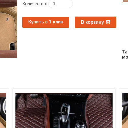
ра
Количество:
Ра
В корзину
Купить в 1 клик
Та
мо