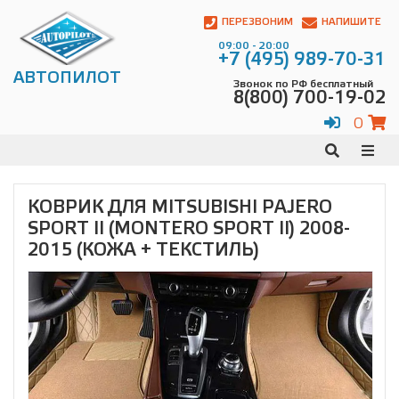
Автопилот
Контакты:
ПЕРЕЗВОНИМ
НАПИШИТЕ
Адрес:
09:00 - 20:00
ул.
+7 (495) 989-70-31
Чагинская
АВТОПИЛОТ
Звонок по РФ бесплатный
4,
8(800) 700-19-02
стр.
2
0
109380
,
Телефон:
8(800)
700-
19-
КОВРИК ДЛЯ MITSUBISHI PAJERO
02
,
SPORT II (MONTERO SPORT II) 2008-
Телефон:
+7
(495)
2015 (КОЖА + ТЕКСТИЛЬ)
989-
70-
31
,
Электронная
почта:
info@avtopilot1.ru