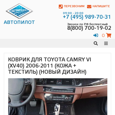
Автопилот
Контакты:
ПЕРЕЗВОНИМ
НАПИШИТЕ
Адрес:
09:00 - 20:00
ул.
+7 (495) 989-70-31
Чагинская
АВТОПИЛОТ
Звонок по РФ бесплатный
4,
8(800) 700-19-02
стр.
2
0
109380
,
Телефон:
8(800)
700-
19-
КОВРИК ДЛЯ TOYOTA CAMRY VI
02
,
(XV40) 2006-2011 (КОЖА +
Телефон:
+7
(495)
ТЕКСТИЛЬ) (НОВЫЙ ДИЗАЙН)
989-
70-
31
,
Электронная
почта:
info@avtopilot1.ru