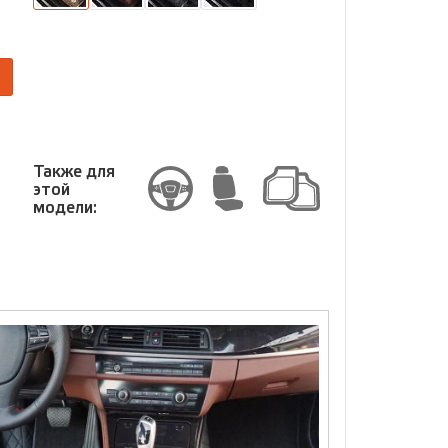
размер
Размер
Также для
этой
модели: