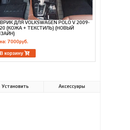
ВРИК ДЛЯ VOLKSWAGEN POLO V 2009-
КОВРИК КО
20 (КОЖА + ТЕКСТИЛЬ) (НОВЫЙ
TIGUAN I 2
ЗАЙН)
Цена: 1300р
на: 7000руб.
В корзин
В корзину
Установить
Аксессуары