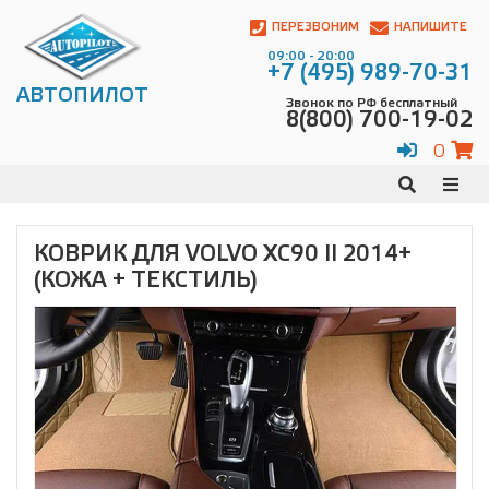
Автопилот
Контакты:
ПЕРЕЗВОНИМ
НАПИШИТЕ
Адрес:
09:00 - 20:00
ул.
+7 (495) 989-70-31
Чагинская
АВТОПИЛОТ
Звонок по РФ бесплатный
4,
8(800) 700-19-02
стр.
2
0
109380
,
Телефон:
8(800)
700-
19-
КОВРИК ДЛЯ VOLVO XC90 II 2014+
02
,
(КОЖА + ТЕКСТИЛЬ)
Телефон:
+7
(495)
989-
70-
31
,
Электронная
почта:
info@avtopilot1.ru