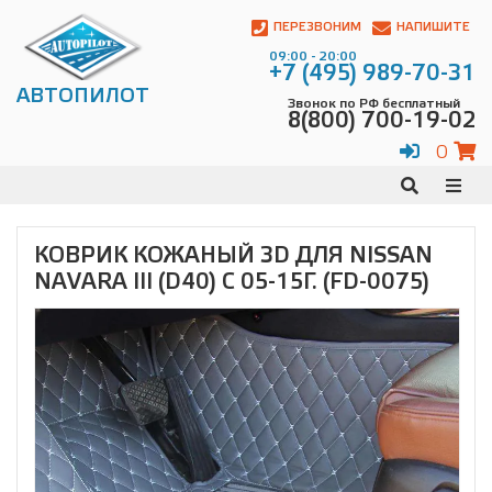
Автопилот
Контакты:
ПЕРЕЗВОНИМ
НАПИШИТЕ
Адрес:
09:00 - 20:00
ул.
+7 (495) 989-70-31
Чагинская
АВТОПИЛОТ
Звонок по РФ бесплатный
4,
8(800) 700-19-02
стр.
2
0
109380
,
Телефон:
8(800)
700-
19-
КОВРИК КОЖАНЫЙ 3D ДЛЯ NISSAN
02
,
NAVARA III (D40) С 05-15Г. (FD-0075)
Телефон:
+7
(495)
989-
70-
31
,
Электронная
почта:
info@avtopilot1.ru