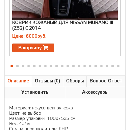
КОВРИК КОЖАНЫЙ ДЛЯ NISSAN MURANO III
К
(Z52) С 2014
Q
Цена: 6000руб.
Ц
В корзину
Описание
Отзывы (0)
Обзоры
Вопрос-Ответ
Установить
Аксессуары
Материал: искусственная кожа
Цвет: на выбор
Размер упаковки: 100х75х5 см
Вес: 4,2 кг
Страна производитель: КНР