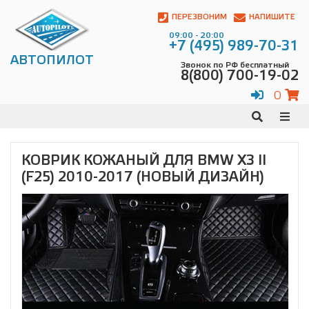
Автопилот
Контакты:
ПЕРЕЗВОНИМ
НАПИШИТЕ
Адрес:
09:00 - 20:00
ул.
+7 (495) 989-70-31
Чагинская
АВТОПИЛОТ
Звонок по РФ бесплатный
4,
8(800) 700-19-02
стр.
2
0
109380
,
Телефон:
8(800)
700-
19-
КОВРИК КОЖАНЫЙ ДЛЯ BMW X3 II
02
,
(F25) 2010-2017 (НОВЫЙ ДИЗАЙН)
Телефон:
+7
(495)
989-
70-
31
,
Электронная
почта:
info@avtopilot1.ru