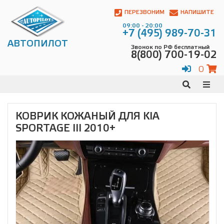
Автопилот
Контакты:
ПЕРЕЗВОНИМ
НАПИШИТЕ
Адрес:
09:00 - 20:00
ул.
+7 (495) 989-70-31
Чагинская
АВТОПИЛОТ
Звонок по РФ бесплатный
4,
8(800) 700-19-02
стр.
2
0
109380
,
Телефон:
8(800)
700-
19-
КОВРИК КОЖАНЫЙ ДЛЯ KIA
02
,
SPORTAGE III 2010+
Телефон:
+7
(495)
989-
70-
31
,
Электронная
почта:
info@avtopilot1.ru