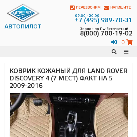
Автопилот
Контакты:
ПЕРЕЗВОНИМ
НАПИШИТЕ
Адрес:
09:00 - 20:00
ул.
+7 (495) 989-70-31
Чагинская
АВТОПИЛОТ
Звонок по РФ бесплатный
4,
8(800) 700-19-02
стр.
2
0
109380
,
Телефон:
8(800)
700-
19-
КОВРИК КОЖАНЫЙ ДЛЯ LAND ROVER
02
,
DISCOVERY 4 (7 МЕСТ) ФАКТ НА 5
Телефон:
+7
(495)
2009-2016
989-
70-
31
,
Электронная
почта:
info@avtopilot1.ru