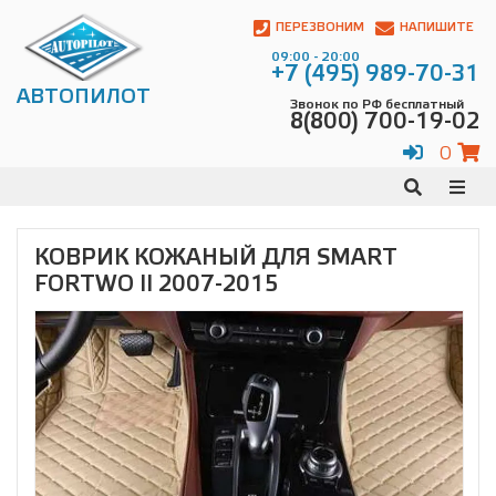
Автопилот
Контакты:
ПЕРЕЗВОНИМ
НАПИШИТЕ
Адрес:
09:00 - 20:00
ул.
+7 (495) 989-70-31
Чагинская
АВТОПИЛОТ
Звонок по РФ бесплатный
4,
8(800) 700-19-02
стр.
2
0
109380
,
Телефон:
8(800)
700-
19-
КОВРИК КОЖАНЫЙ ДЛЯ SMART
02
,
FORTWO II 2007-2015
Телефон:
+7
(495)
989-
70-
31
,
Электронная
почта:
info@avtopilot1.ru