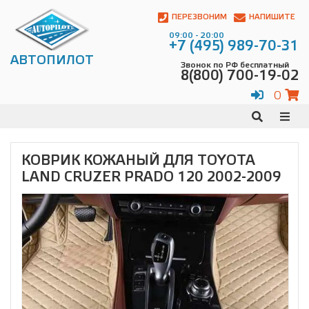
Автопилот
Контакты:
ПЕРЕЗВОНИМ
НАПИШИТЕ
Адрес:
09:00 - 20:00
ул.
+7 (495) 989-70-31
Чагинская
АВТОПИЛОТ
Звонок по РФ бесплатный
4,
8(800) 700-19-02
стр.
2
0
109380
,
Телефон:
8(800)
700-
19-
КОВРИК КОЖАНЫЙ ДЛЯ TOYOTA
02
,
LAND CRUZER PRADO 120 2002-2009
Телефон:
+7
(495)
989-
70-
31
,
Электронная
почта:
info@avtopilot1.ru