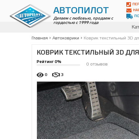
Автопилот
ПЕ
Контакты:
АВТОПИЛОТ
НА
Адрес:
П
ул.
Делаем с любовью, продаем с
гордостью с 1999 года
Чагинская
Кат
4,
стр.
Главная
Автоковрики
Коврик текстильный 3D д
2
109380
,
КОВРИК ТЕКСТИЛЬНЫЙ 3D ДЛЯ
Телефон:
8(800)
Рейтинг 0%
700-
0 отзывов
19-
02
,
0
3
Телефон:
+7
(495)
989-
70-
31
,
Электронная
почта:
info@avtopilot1.ru