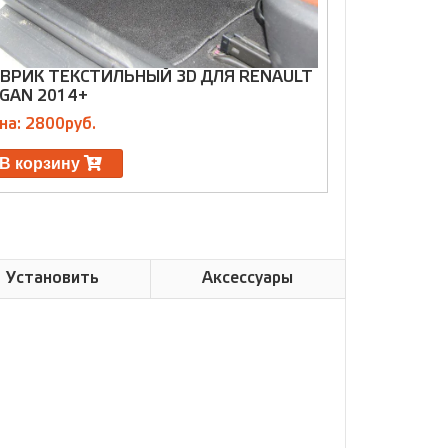
ВРИК ТЕКСТИЛЬНЫЙ 3D ДЛЯ RENAULT
КОВРИК ТЕ
GAN 2014+
FLUENCE 20
на: 2800руб.
Цена: 2800р
В корзину
В корзин
Установить
Аксессуары