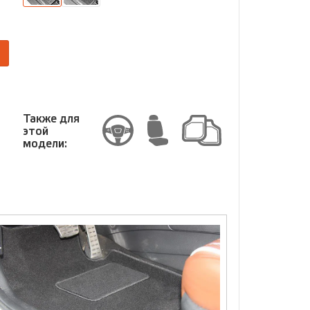
размер
Размер
Также для
этой
модели: