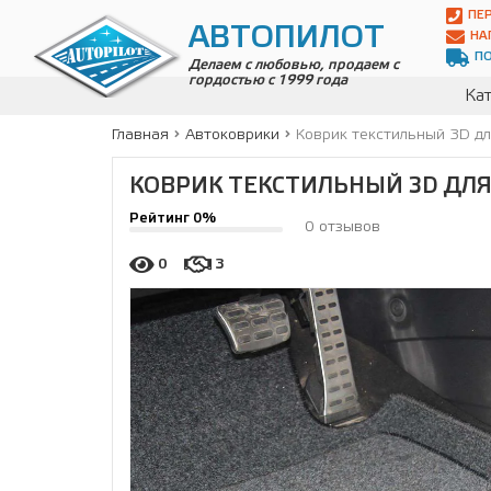
Автопилот
ПЕ
Контакты:
АВТОПИЛОТ
НА
Адрес:
П
ул.
Делаем с любовью, продаем с
гордостью с 1999 года
Чагинская
Кат
4,
стр.
Главная
Автоковрики
Коврик текстильный 3D д
2
109380
,
КОВРИК ТЕКСТИЛЬНЫЙ 3D ДЛЯ
Телефон:
8(800)
Рейтинг 0%
700-
0 отзывов
19-
02
,
0
3
Телефон:
+7
(495)
989-
70-
31
,
Электронная
почта:
info@avtopilot1.ru