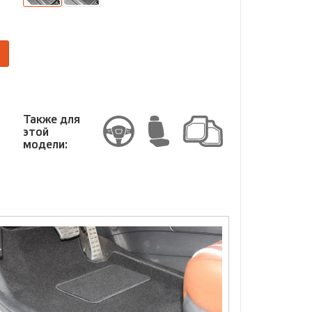
размер
Размер
Также для
этой
модели: