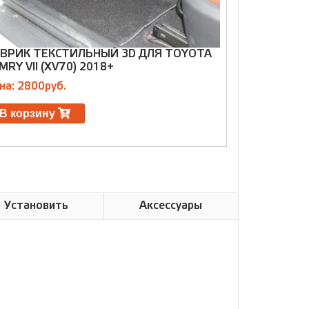
ВРИК ТЕКСТИЛЬНЫЙ 3D ДЛЯ TOYOTA
КОВРИК ДЛЯ
MRY VII (XV70) 2018+
E170) 2012
(НОВЫЙ ДИ
на: 2800руб.
Цена: 7000р
В корзину
В корзин
Установить
Аксессуары