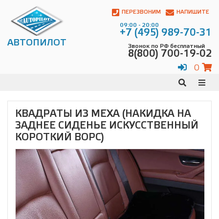
Автопилот
Контакты:
ПЕРЕЗВОНИМ
НАПИШИТЕ
Адрес:
09:00 - 20:00
ул.
+7 (495) 989-70-31
Чагинская
АВТОПИЛОТ
Звонок по РФ бесплатный
4,
8(800) 700-19-02
стр.
2
0
109380
,
Телефон:
8(800)
700-
19-
КВАДРАТЫ ИЗ МЕХА (НАКИДКА НА
02
,
ЗАДНЕЕ СИДЕНЬЕ ИСКУССТВЕННЫЙ
Телефон:
+7
(495)
КОРОТКИЙ ВОРС)
989-
70-
31
,
Электронная
почта:
info@avtopilot1.ru