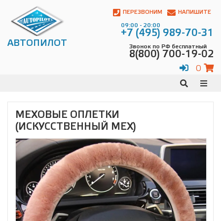
Автопилот
Контакты:
ПЕРЕЗВОНИМ
НАПИШИТЕ
Адрес:
09:00 - 20:00
ул.
+7 (495) 989-70-31
Чагинская
АВТОПИЛОТ
Звонок по РФ бесплатный
4,
8(800) 700-19-02
стр.
2
0
109380
,
Телефон:
8(800)
700-
19-
МЕХОВЫЕ ОПЛЕТКИ
02
,
(ИСКУССТВЕННЫЙ МЕХ)
Телефон:
+7
(495)
989-
70-
31
,
Электронная
почта:
info@avtopilot1.ru