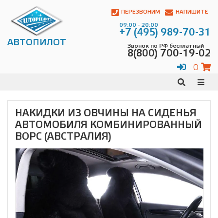
Автопилот
Контакты:
ПЕРЕЗВОНИМ
НАПИШИТЕ
Адрес:
09:00 - 20:00
ул.
+7 (495) 989-70-31
Чагинская
АВТОПИЛОТ
Звонок по РФ бесплатный
4,
8(800) 700-19-02
стр.
2
0
109380
,
Телефон:
8(800)
700-
19-
НАКИДКИ ИЗ ОВЧИНЫ НА СИДЕНЬЯ
02
,
АВТОМОБИЛЯ КОМБИНИРОВАННЫЙ
Телефон:
+7
(495)
ВОРС (АВСТРАЛИЯ)
989-
70-
31
,
Электронная
почта:
info@avtopilot1.ru