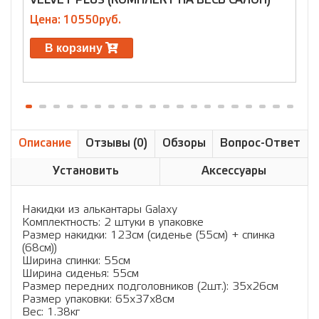
VELVET PLUS (КОМПЛЕКТ НА ВЕСЬ САЛОН)
(
Цена: 10550руб.
Ц
В корзину
Описание
Отзывы (0)
Обзоры
Вопрос-Ответ
Установить
Аксессуары
Накидки из алькантары Galaxy
Комплектность: 2 штуки в упаковке
Размер накидки: 123см (сиденье (55см) + спинка
(68см))
Ширина спинки: 55см
Ширина сиденья: 55см
Размер передних подголовников (2шт.): 35х26см
Размер упаковки: 65x37x8см
Вес: 1.38кг