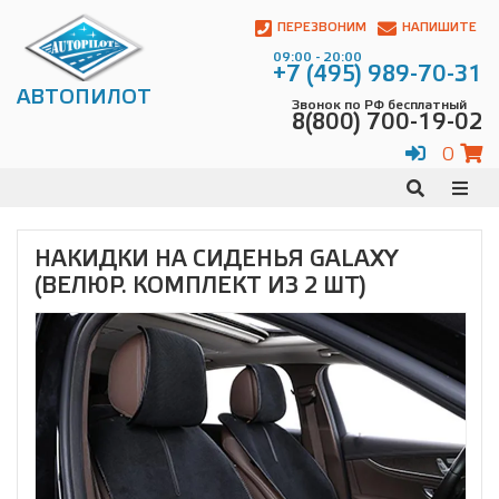
Автопилот
Контакты:
ПЕРЕЗВОНИМ
НАПИШИТЕ
Адрес:
09:00 - 20:00
ул.
+7 (495) 989-70-31
Чагинская
АВТОПИЛОТ
Звонок по РФ бесплатный
4,
8(800) 700-19-02
стр.
2
0
109380
,
Телефон:
8(800)
700-
19-
НАКИДКИ НА СИДЕНЬЯ GALAXY
02
,
(ВЕЛЮР. КОМПЛЕКТ ИЗ 2 ШТ)
Телефон:
+7
(495)
989-
70-
31
,
Электронная
почта:
info@avtopilot1.ru