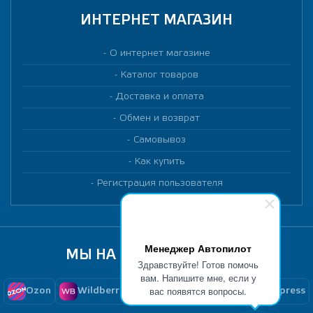
ИНТЕРНЕТ МАГАЗИН
О интернет магазине
Каталог товаров
Доставка и оплата
Обмен и возврат
Самовывоз
Как купить
Регистрация пользователя
Менеджер Автопилот
МЫ НА МАРКЕТПЛЕЙСАХ
Здравствуйте! Готов помочь
вам. Напишите мне, если у
вас появятся вопросы.
Ozon
Wildberries
Yandex Market
Aliexpress