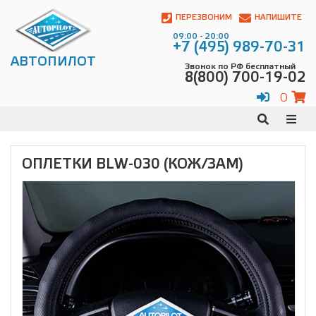
Автопилот
Контакты:
ПЕРЕЗВОНИМ
НАПИШИТЕ
Адрес:
09:00 - 20:00
ул.
+7 (495) 989-70-31
Чагинская
АВТОПИЛОТ
Звонок по РФ бесплатный
4,
8(800) 700-19-02
стр.
2
0
109380
,
Телефон:
8(800)
700-
19-
ОПЛЕТКИ BLW-030 (КОЖ/ЗАМ)
02
,
Телефон:
+7
(495)
989-
70-
31
,
Электронная
почта:
info@avtopilot1.ru